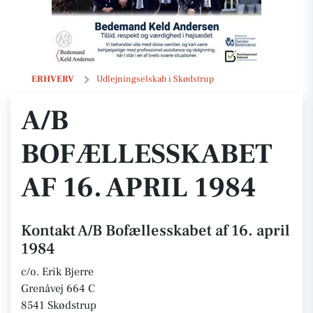
A/B Bofællesskabet af 16. april 1984
ERHVERV
Udlejningselskab i Skødstrup
A/B
BOFÆLLESSKABET
AF 16. APRIL 1984
Kontakt A/B Bofællesskabet af 16. april
1984
c/o. Erik Bjerre
Grenåvej 664 C
8541 Skødstrup