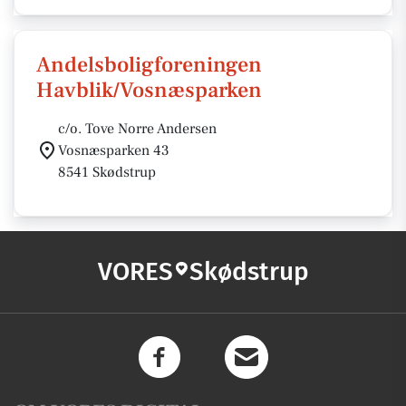
Andelsboligforeningen
Havblik/Vosnæsparken
c/o. Tove Norre Andersen
Vosnæsparken 43
8541 Skødstrup
VORES
Skødstrup