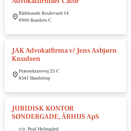
Advokatfirmaet Cator
Rådmands Boulevard 14
8900 Randers C
JAK Advokatfirma v/ Jens Asbjørn
Knudsen
Præstekravevej 25 C
8541 Skødstrup
JURIDISK KONTOR
SØNDERGADE, ÅRHUS ApS
c/o. Poul Holmgård