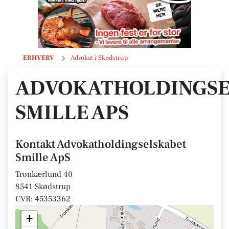
Advokatholdingselskabet Smille ApS
ERHVERV
Advokat i Skødstrup
ADVOKATHOLDINGSE
SMILLE APS
Kontakt Advokatholdingselskabet
Smille ApS
Tronkærlund 40
8541 Skødstrup
CVR: 45353362
+