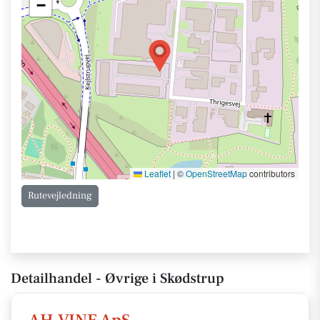
−
Leaflet
|
©
OpenStreetMap
contributors
Rutevejledning
Detailhandel - Øvrige i Skødstrup