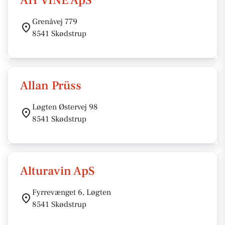
AH VINE ApS
Grenåvej 779
8541 Skødstrup
Allan Prüss
Løgten Østervej 98
8541 Skødstrup
Alturavin ApS
Fyrrevænget 6, Løgten
8541 Skødstrup