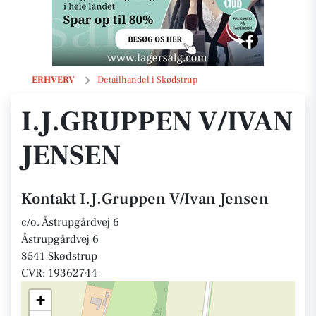
I.J.Gruppen V/Ivan Jensen
ERHVERV
Detailhandel i Skødstrup
I.J.GRUPPEN V/IVAN
JENSEN
Kontakt I.J.Gruppen V/Ivan Jensen
c/o. Åstrupgårdvej 6
Åstrupgårdvej 6
8541 Skødstrup
CVR: 19362744
+