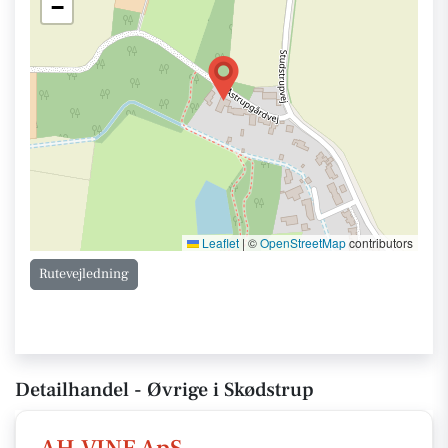
−
Leaflet
|
©
OpenStreetMap
contributors
Rutevejledning
Detailhandel - Øvrige i Skødstrup