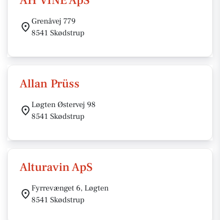
AH VINE ApS
Grenåvej 779
8541 Skødstrup
Allan Prüss
Løgten Østervej 98
8541 Skødstrup
Alturavin ApS
Fyrrevænget 6, Løgten
8541 Skødstrup