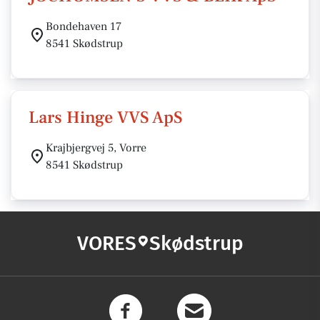
Bondehaven 17
8541 Skødstrup
Lars Hinge VVS ApS
Krajbjergvej 5, Vorre
8541 Skødstrup
VORES
Skødstrup