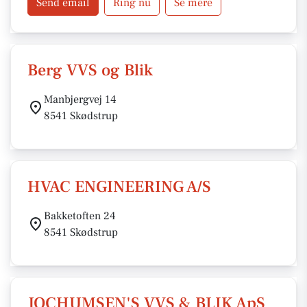
Send email
Ring nu
Se mere
Berg VVS og Blik
Manbjergvej 14
8541 Skødstrup
HVAC ENGINEERING A/S
Bakketoften 24
8541 Skødstrup
JOCHUMSEN'S VVS & BLIK ApS