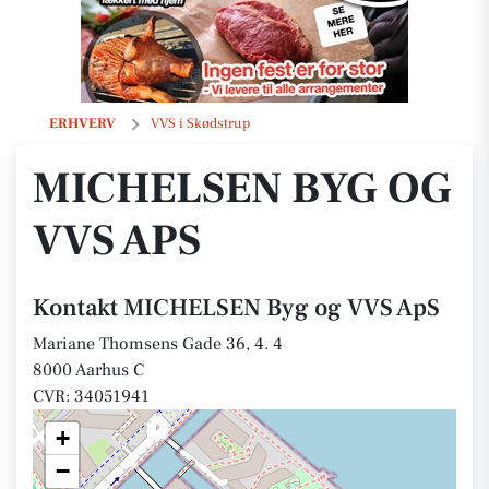
MICHELSEN Byg og VVS ApS
ERHVERV
VVS i Skødstrup
MICHELSEN BYG OG
VVS APS
Kontakt MICHELSEN Byg og VVS ApS
Mariane Thomsens Gade 36, 4. 4
8000 Aarhus C
CVR: 34051941
+
−