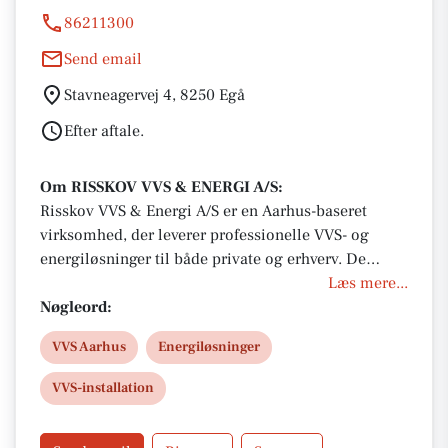
86211300
Send email
Stavneagervej 4, 8250 Egå
Efter aftale.
Om RISSKOV VVS & ENERGI A/S:
Risskov VVS & Energi A/S er en Aarhus-baseret
virksomhed, der leverer professionelle VVS- og
energiløsninger til både private og erhverv. De
tilbyder installationer, reparationer og rådgivning
Læs mere...
inden for VVS, herunder badeværelser, køkkener og
Nøgleord:
varmesystemer. Med et fokus på kvalitet,
VVS Aarhus
Energiløsninger
kundetilfredshed og energieffektivitet er de medlem
af Tekniq, hvilket sikrer kunder garanti og tryghed.
VVS-installation