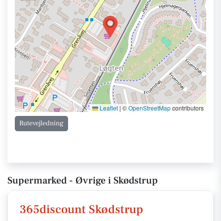
Leaflet
|
©
OpenStreetMap
contributors
Rutevejledning
Supermarked - Øvrige i Skødstrup
365discount Skødstrup