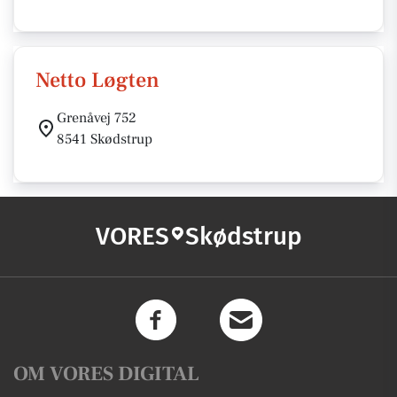
Netto Løgten
Grenåvej 752
8541 Skødstrup
VORES
Skødstrup
OM VORES DIGITAL