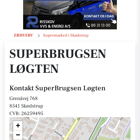
SuperBrugsen Løgten
ERHVERV
Supermarked i Skødstrup
SUPERBRUGSEN
LØGTEN
Kontakt SuperBrugsen Løgten
Grenåvej 768
8541 Skødstrup
CVR: 26259495
+
−