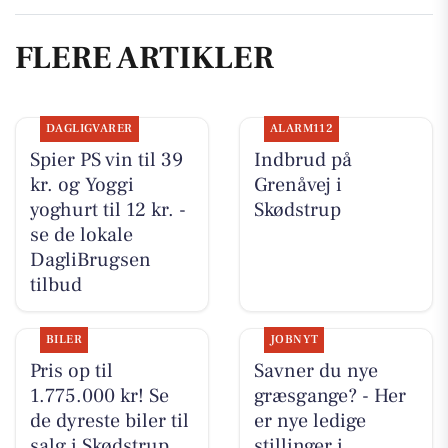
FLERE ARTIKLER
DAGLIGVARER
ALARM112
Spier PS vin til 39
Indbrud på
kr. og Yoggi
Grenåvej i
yoghurt til 12 kr. -
Skødstrup
se de lokale
DagliBrugsen
tilbud
BILER
JOBNYT
Pris op til
Savner du nye
1.775.000 kr! Se
græsgange? - Her
de dyreste biler til
er nye ledige
salg i Skødstrup
stillinger i