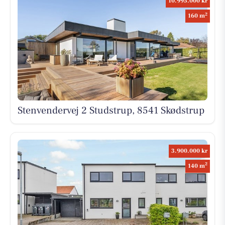
10.995.000 kr
2
160 m
Stenvendervej 2 Studstrup, 8541 Skødstrup
3.900.000 kr
2
140 m