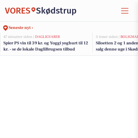
VORES
Skødstrup
Seneste nyt ›
47 minutter siden |
DAGLIGVARER
3 timer siden |
BOLIGMA
Spier PS vin til 39 kr. og Yoggi yoghurt til 12
Siloetten 2 og 1 ande
kr. - se de lokale DagliBrugsen tilbud
salg denne uge i Skød
her.