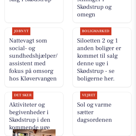
Skødstrup og
omegn
JOBNYT
BOLIGMARKED
Nattevagt som
Siloetten 2 og 1
social- og
anden boliger er
sundhedshjælper/
kommet til salg
assistent med
denne uge i
fokus på omsorg
Skødstrup - se
hos Kløvervangen
boligerne her.
DET SKER
VEJRET
Aktiviteter og
Sol og varme
begivenheder i
sætter
Skødstrup i den
dagsordenen
kommende uge