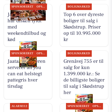
SPONSORERET
OPSLAGSTAVLEN
BOLIGMARKED
Jaataak Slagteren
Top 6 over dyreste
har disken fyldt
boliger til salg i
med
Skødstrup. Priser
weekendtilbud og
op til 10.995.000
kød
kr
SPONSORERET
OPSLAGSTAVLEN
BOLIGMARKED
Jaataak Slagteren
Grenåvej 755 er til
serverer all you
salg for kun
can eat helstegt
1.399.000 kr.: Se
pattegris hver
de billigste boliger
tirsdag
til salg i Skødstrup
her
ALARM112
SPONSORERET
OPSLAGSTAVLEN