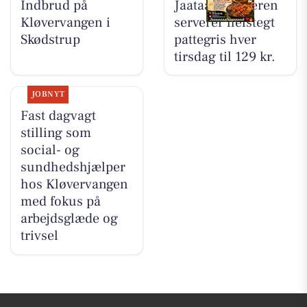
Indbrud på
Jaataak Slagteren
Kløvervangen i
serverer helstegt
Skødstrup
pattegris hver
tirsdag til 129 kr.
JOBNYT
Fast dagvagt
stilling som
social- og
sundhedshjælper
hos Kløvervangen
med fokus på
arbejdsglæde og
trivsel