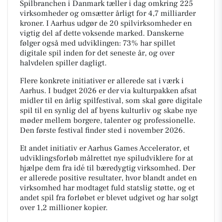
Spilbranchen i Danmark tæller i dag omkring 225
virksomheder og omsætter årligt for 4,7 milliarder
kroner. I Aarhus udgør de 20 spilvirksomheder en
vigtig del af dette voksende marked. Danskerne
følger også med udviklingen: 73% har spillet
digitale spil inden for det seneste år, og over
halvdelen spiller dagligt.
Flere konkrete initiativer er allerede sat i værk i
Aarhus. I budget 2026 er der via kulturpakken afsat
midler til en årlig spilfestival, som skal gøre digitale
spil til en synlig del af byens kulturliv og skabe nye
møder mellem borgere, talenter og professionelle.
Den første festival finder sted i november 2026.
Et andet initiativ er Aarhus Games Accelerator, et
udviklingsforløb målrettet nye spiludviklere for at
hjælpe dem fra idé til bæredygtig virksomhed. Der
er allerede positive resultater, hvor blandt andet en
virksomhed har modtaget fuld statslig støtte, og et
andet spil fra forløbet er blevet udgivet og har solgt
over 1,2 millioner kopier.