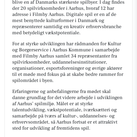
blive en af Danmarks stærkeste spilbyer. I dag findes
der 20 spilvirksomheder i Aarhus, hvoraf 12 har
adresse i Filmby Aarhus. Digitale spil er en af de
mest benyttede kulturformer i Danmark og
repræsenterer samtidig en kreativ erhvervsbranche
med betydeligt vækstpotentiale.
For at styrke udviklingen har rådmanden for Kultur
og Borgerservice i Aarhus Kommune i samarbejde
med Filmby Aarhus samlet 34 repræsentanter fra
spilvirksomheder, uddannelsesinstitutioner,
organisationer, esportsforeninger og øvrige aktører
til et møde med fokus på at skabe bedre rammer for
spilområdet i byen.
Erfaringerne og anbefalingerne fra mødet skal
danne grundlag for det videre arbejde i udviklingen
af Aarhus’ spilmiljø. Målet er at styrke
talentudvikling, vækstpotentiale, iværksætteri og
samarbejde på tværs af kultur-, uddannelses- og
erhvervsområdet, så Aarhus fortsat er et attraktivt
sted for udvikling af fremtidens spil.