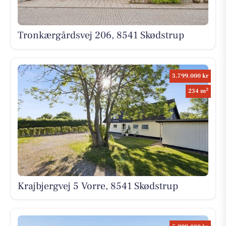
Tronkærgårdsvej 206, 8541 Skødstrup
3.799.000 kr
2
234 m
Krajbjergvej 5 Vorre, 8541 Skødstrup