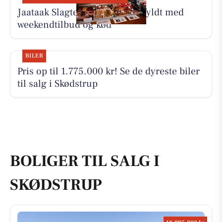
Jaataak Slagteren har disken fyldt med
weekendtilbud og kød
BILER
Pris op til 1.775.000 kr! Se de dyreste biler
til salg i Skødstrup
BOLIGER TIL SALG I
SKØDSTRUP