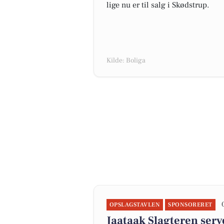
lige nu er til salg i Skødstrup.
Kilde: Boliga
OPSLAGSTAVLEN
SPONSORERET
Jaataak Slagteren serve