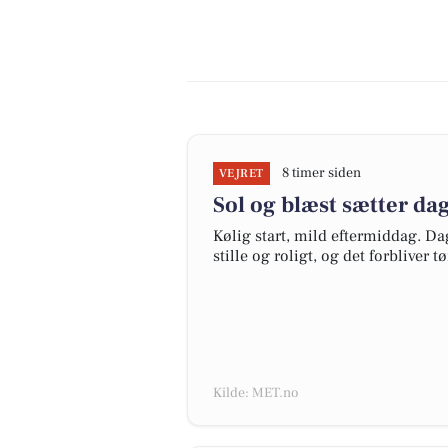
8 timer siden
VEJRET
Sol og blæst sætter da
Kølig start, mild eftermiddag. Da
stille og roligt, og det forbliver t
Kilde: MET.no