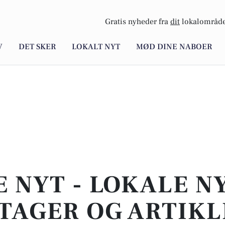
Gratis nyheder fra
dit
lokalområde
V
DET SKER
LOKALT NYT
MØD DINE NABOER
E NYT - LOKALE N
TAGER OG ARTIKL