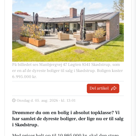
På billedet ses Manbjergvej 47 Løgten 8541 Skødstrup, som
er en af de dyreste boliger til salg i Skødstrup. Boligen koster
6.995.000 kr.
Del artikel
Onsdag d. 05. aug. 2026 - kl. 13:01
Drømmer du om en bolig i absolut topklasse? Vi
har samlet de dyreste boliger, der lige nu er til salg
i Skødstrup.
Med priser helt op til 10.995.000 kr, skal den store