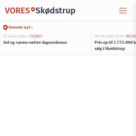
VORES
Skødstrup
Seneste nyt ›
23 timer siden |
VEJRET
06-08-2026 12:50 |
BILER
Sol og varme sætter dagsordenen
Pris op til 1.775.000 kr
salg i Skødstrup