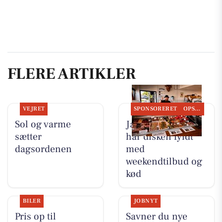
FLERE ARTIKLER
VEJRET
SPONSORERET
OPSLAGSTAVLEN
Sol og varme
Jaataak Slagteren
sætter
har disken fyldt
dagsordenen
med
weekendtilbud og
kød
BILER
JOBNYT
Pris op til
Savner du nye