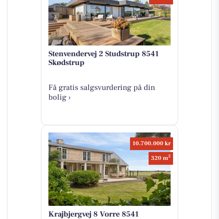
Stenvendervej 2 Studstrup 8541
Skødstrup
Få gratis salgsvurdering på din
bolig ›
10.700.000 kr
2
320 m
Krajbjergvej 8 Vorre 8541