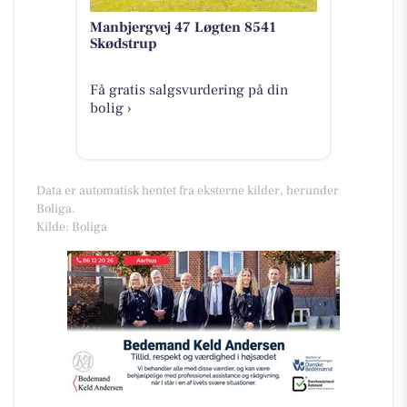
Manbjergvej 47 Løgten 8541
Skødstrup
Få gratis salgsvurdering på din
bolig ›
Data er automatisk hentet fra eksterne kilder, herunder
Boliga.
Kilde: Boliga