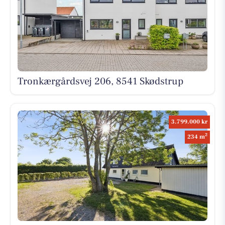
Tronkærgårdsvej 206, 8541 Skødstrup
3.799.000 kr
2
234 m