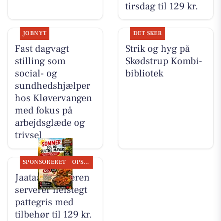
tirsdag til 129 kr.
JOBNYT
DET SKER
Fast dagvagt
Strik og hyg på
stilling som
Skødstrup Kombi-
social- og
bibliotek
sundhedshjælper
hos Kløvervangen
med fokus på
arbejdsglæde og
trivsel
SPONSORERET
OPSLAGSTAVLEN
Jaataak Slagteren
serverer helstegt
pattegris med
tilbehør til 129 kr.