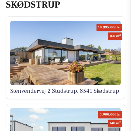
SKØDSTRUP
10.995.000 kr
2
160 m
Stenvendervej 2 Studstrup, 8541 Skødstrup
3.900.000 kr
2
140 m