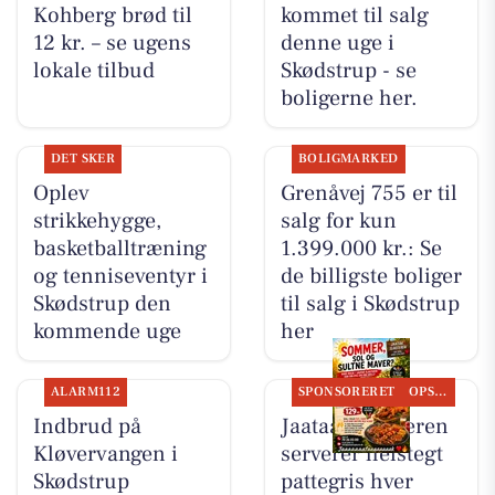
Kohberg brød til
kommet til salg
12 kr. – se ugens
denne uge i
lokale tilbud
Skødstrup - se
boligerne her.
DET SKER
BOLIGMARKED
Oplev
Grenåvej 755 er til
strikkehygge,
salg for kun
basketballtræning
1.399.000 kr.: Se
og tenniseventyr i
de billigste boliger
Skødstrup den
til salg i Skødstrup
kommende uge
her
ALARM112
SPONSORERET
OPSLAGSTAVLEN
Indbrud på
Jaataak Slagteren
Kløvervangen i
serverer helstegt
Skødstrup
pattegris hver