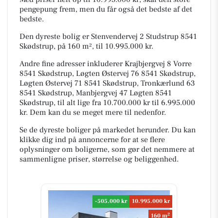
pengepung frem, men du får også det bedste af det
bedste.
Den dyreste bolig er Stenvendervej 2 Studstrup 8541
Skødstrup, på 160 m², til 10.995.000 kr.
Andre fine adresser inkluderer Krajbjergvej 8 Vorre
8541 Skødstrup, Løgten Østervej 76 8541 Skødstrup,
Løgten Østervej 71 8541 Skødstrup, Tronkærlund 63
8541 Skødstrup, Manbjergvej 47 Løgten 8541
Skødstrup, til alt lige fra 10.700.000 kr til 6.995.000
kr. Dem kan du se meget mere til nedenfor.
Se de dyreste boliger på markedet herunder. Du kan
klikke dig ind på annoncerne for at se flere
oplysninger om boligerne, som gør det nemmere at
sammenligne priser, størrelse og beliggenhed.
-505.000 kr
10.995.000 kr
2
160 m