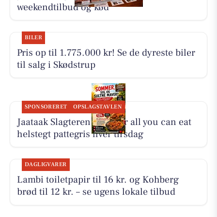
weekendtilbud og kød
BILER
Pris op til 1.775.000 kr! Se de dyreste biler
til salg i Skødstrup
SPONSORERET
OPSLAGSTAVLEN
Jaataak Slagteren serverer all you can eat
helstegt pattegris hver tirsdag
DAGLIGVARER
Lambi toiletpapir til 16 kr. og Kohberg
brød til 12 kr. – se ugens lokale tilbud