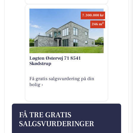
7.300.000 kr
2
246 m
Løgten Østervej 71 8541
Skødstrup
Få gratis salgsvurdering på din
bolig ›
FÅ TRE GRATIS
SALGSVURDERINGER