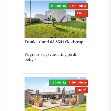
-250.000 kr
7.248.000 kr
2
238 m
Tronkærlund 63 8541 Skødstrup
Få gratis salgsvurdering på din
bolig ›
-130.000 kr
6.995.000 kr
2
235 m