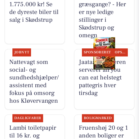
1.775.000 kr! Se
græsgange? - Her
de dyreste biler til
er nye ledige
salg i Skødstrup
stillinger i
Skødstrup og
omegn
JOBNYT
SPONSORERET
OPSLAGSTAVLEN
Nattevagt som
Jaataak Slagteren
social- og
serverer all you
sundhedshjælper/
can eat helstegt
assistent med
pattegris hver
fokus på omsorg
tirsdag
hos Kløvervangen
DAGLIGVARER
BOLIGMARKED
Lambi toiletpapir
Fruenshøj 20 og 1
til 16 kr. og
anden boliger er