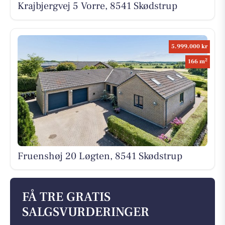
Krajbjergvej 5 Vorre, 8541 Skødstrup
5.999.000 kr
2
166 m
Fruenshøj 20 Løgten, 8541 Skødstrup
FÅ TRE GRATIS
SALGSVURDERINGER