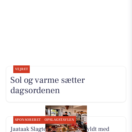
VEJRET
Sol og varme sætter
dagsordenen
SPONSORERET
OPSLAGSTAVLEN
Jaataak Slagteren har disken fyldt med