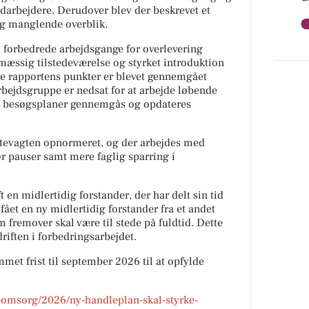
darbejdere. Derudover blev der beskrevet et
og manglende overblik.
rt forbedrede arbejdsgange for overlevering
mæssig tilstedeværelse og styrket introduktion
lle rapportens punkter er blevet gennemgået
ejdsgruppe er nedsat for at arbejde løbende
g besøgsplaner gennemgås og opdateres
attevagten opnormeret, og der arbejdes med
r pauser samt mere faglig sparring i
 en midlertidig forstander, der har delt sin tid
ået en ny midlertidig forstander fra et andet
fremover skal være til stede på fuldtid. Dette
riften i forbedringsarbejdet.
mmet frist til september 2026 til at opfylde
-omsorg/2026/ny-handleplan-skal-styrke-