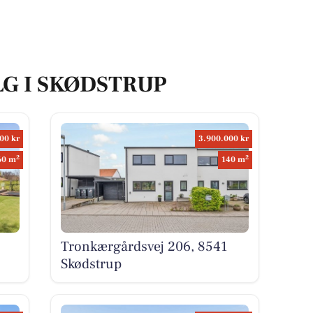
LG I SKØDSTRUP
00 kr
3.900.000 kr
2
2
60 m
140 m
Tronkærgårdsvej 206, 8541
Skødstrup