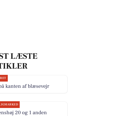
ST LÆSTE
TIKLER
JRET
på kanten af blæsevejr
LIGMARKED
enshøj 20 og 1 anden