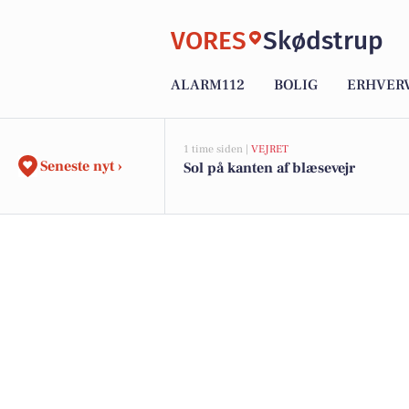
VORES
Skødstrup
ALARM112
BOLIG
ERHVER
1 time siden |
VEJRET
Seneste nyt ›
Sol på kanten af blæsevejr