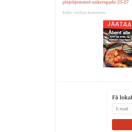
plejehjemmet-ankersgade-25-27
Kilde: Aarhus Kommune
Få loka
Email