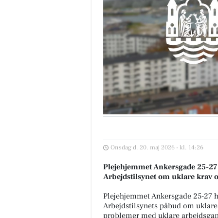
Onsdag d. 20. maj 2026 - kl. 14:26
Plejehjemmet Ankersgade 25-27 
Arbejdstilsynet om uklare krav o
Plejehjemmet Ankersgade 25-27 ha
Arbejdstilsynets påbud om uklare 
problemer med uklare arbejdsga