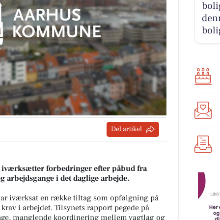
boli
denn
boli
Del artikel
iværksætter forbedringer efter påbud fra
g arbejdsgange i det daglige arbejde.
r iværksat en række tiltag som opfølgning på
krav i arbejdet. Tilsynets rapport pegede på
nge, manglende koordinering mellem vagtlag og