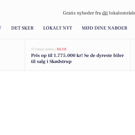
Gratis nyheder fra
dit
lokalområde
V
DET SKER
LOKALT NYT
MØD DINE NABOER
17 timer siden |
BILER
Pris op til 1.775.000 kr! Se de dyreste biler
til salg i Skødstrup