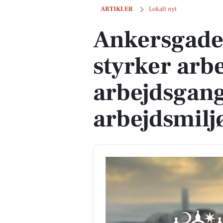
Ankersgade plejehjem styrker arbejdsm
ARTIKLER
Lokalt nyt
Ankersgade
styrker arb
arbejdsgang
arbejdsmil