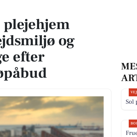
iljø og arbejdsgange efter arbejdsmiljøpåbud
 plejehjem
ejdsmiljø og
e efter
ME
jøpåbud
AR
VE
Sol 
BO
Fru