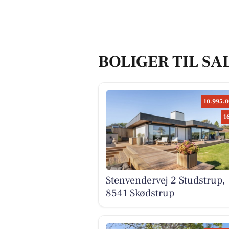
BOLIGER TIL SA
10.995.0
1
Stenvendervej 2 Studstrup,
8541 Skødstrup