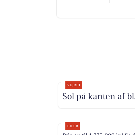
VEJRET
Sol på kanten af b
BILER