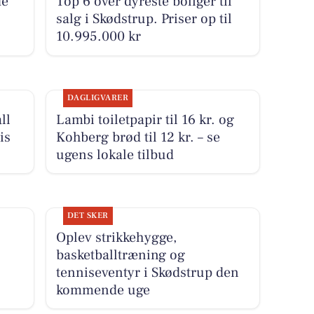
de
Top 6 over dyreste boliger til
salg i Skødstrup. Priser op til
10.995.000 kr
DAGLIGVARER
ll
Lambi toiletpapir til 16 kr. og
is
Kohberg brød til 12 kr. – se
ugens lokale tilbud
DET SKER
Oplev strikkehygge,
basketballtræning og
tenniseventyr i Skødstrup den
kommende uge