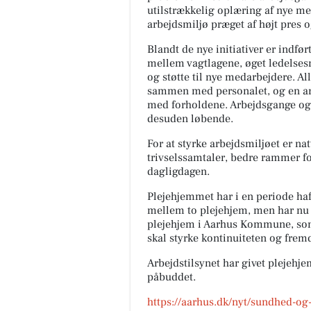
utilstrækkelig oplæring af nye me
arbejdsmiljø præget af højt pres 
Blandt de nye initiativer er indfø
mellem vagtlagene, øget ledelses
og støtte til nye medarbejdere. A
sammen med personalet, og en arb
med forholdene. Arbejdsgange o
desuden løbende.
For at styrke arbejdsmiljøet er n
trivselssamtaler, bedre rammer fo
dagligdagen.
Plejehjemmet har i en periode haft
mellem to plejehjem, men har nu f
plejehjem i Aarhus Kommune, som 
skal styrke kontinuiteten og fremd
Arbejdstilsynet har givet plejehje
påbuddet.
https://aarhus.dk/nyt/sundhed-og