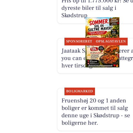
Pris op til 1.775.000 kr! Se 
dyreste biler til salg i
Skødstrup
SPONSORERET
OPSLAGSTAVLEN
Jaataak Slagteren serverer a
you can eat helstegt pattegr
hver tirsdag
BOLIGMARKED
Fruenshøj 20 og 1 anden
boliger er kommet til salg
denne uge i Skødstrup - se
boligerne her.