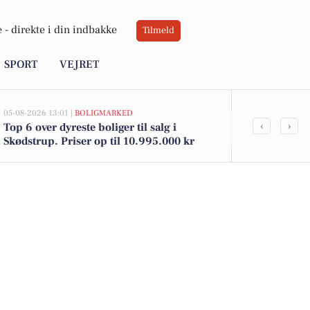
 -
direkte i din indbakke
Tilmeld
SPORT
VEJRET
05-08-2026 13:01 |
BOLIGMARKED
02-08-2026 16:01
‹
›
Top 6 over dyreste boliger til salg i
Lambi toilet
Skødstrup. Priser op til 10.995.000 kr
brød til 12 k