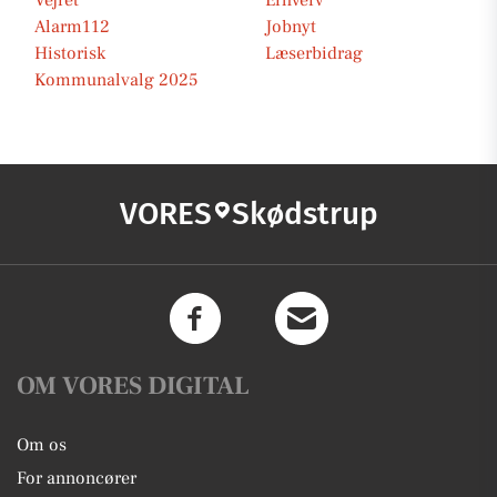
Vejret
Erhverv
Alarm112
Jobnyt
Historisk
Læserbidrag
Kommunalvalg 2025
VORES
Skødstrup
OM VORES DIGITAL
Om os
For annoncører