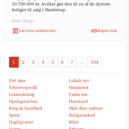
10.700.000 kr, hvilket gør den til en af de dyreste
boliger til salg i Skødstrup.
Kilde: Boliga
Læs hele artiklen her
Kopiér link
1
2
3
4
5
6
7
...
104
Det sker
Lokalt nyt
Erhvervsprofil
Mindeord
Lykønskning
Fakta om
Opslagstavlen
Husstand
Krop & Sundhed
Mød dine naboer
Sport
Boligmarked
Dagligvarer
Biler