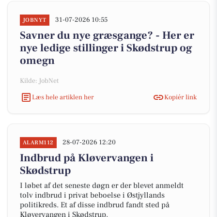
31-07-2026 10:55
JOBNYT
Savner du nye græsgange? - Her er
nye ledige stillinger i Skødstrup og
omegn
Kilde: JobNet
Læs hele artiklen her
Kopiér link
28-07-2026 12:20
ALARM112
Indbrud på Kløvervangen i
Skødstrup
I løbet af det seneste døgn er der blevet anmeldt
tolv indbrud i privat beboelse i Østjyllands
politikreds. Et af disse indbrud fandt sted på
Kløvervangen i Skødstrup.