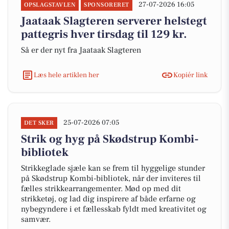
27-07-2026 16:05
OPSLAGSTAVLEN
SPONSORERET
Jaataak Slagteren serverer helstegt
pattegris hver tirsdag til 129 kr.
Så er der nyt fra Jaataak Slagteren
Læs hele artiklen her
Kopiér link
25-07-2026 07:05
DET SKER
Strik og hyg på Skødstrup Kombi-
bibliotek
Strikkeglade sjæle kan se frem til hyggelige stunder
på Skødstrup Kombi-bibliotek, når der inviteres til
fælles strikkearrangementer. Mød op med dit
strikketøj, og lad dig inspirere af både erfarne og
nybegyndere i et fællesskab fyldt med kreativitet og
samvær.