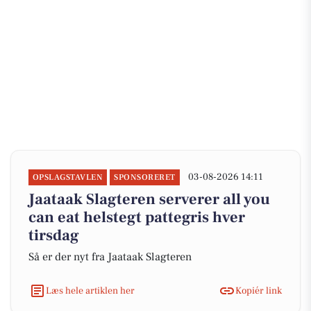
03-08-2026 14:11
OPSLAGSTAVLEN
SPONSORERET
Jaataak Slagteren serverer all you
can eat helstegt pattegris hver
tirsdag
Så er der nyt fra Jaataak Slagteren
Læs hele artiklen her
Kopiér link