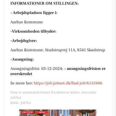
INFORMATIONER OM STILLINGEN:
- Arbejdspladsen ligger i:
Aarhus Kommune
-Virksomheden tilbyder:
-Arbejdsgiver:
Aarhus Kommune, Studstrupvej 11A, 8541 Skødstrup
-Ansøgning:
Ansøgningsfrist: 03-12-2024;
- ansøgningsfristen er
overskredet
Se mere her:
https://job.jobnet.dk/find-job/6151866
Data er automatisk hentet fra eksterne kilder, herunder
JobNet.
Kilde: JobNet