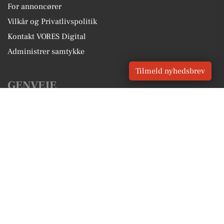
For annoncører
Vilkår og Privatlivspolitik
Kontakt VORES Digital
Administrer samtykke
Tilmeld nyhedsbrev
GENVEJE
Seneste nyt fra Skødstrup
Vores lokale erhverv
Kalenderen for Skødstrup
Fakta om Skødstrup
Erhvervsartikler
Aarhus Kommune
Få en gratis salgsvurdering
Sponsoreret indhold