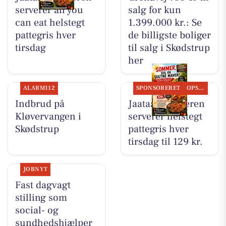
serverer all you
salg for kun
can eat helstegt
1.399.000 kr.: Se
pattegris hver
de billigste boliger
tirsdag
til salg i Skødstrup
her
ALARM112
SPONSORERET
OPSLAGSTAVLEN
Indbrud på
Jaataak Slagteren
Kløvervangen i
serverer helstegt
Skødstrup
pattegris hver
tirsdag til 129 kr.
JOBNYT
Fast dagvagt
stilling som
social- og
sundhedshjælper