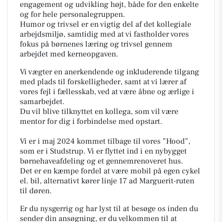
engagement og udvikling højt, både for den enkelte
og for hele personalegruppen.
Humor og trivsel er en vigtig del af det kollegiale
arbejdsmiljø, samtidig med at vi fastholder vores
fokus på børnenes læring og trivsel gennem
arbejdet med kerneopgaven.
Vi vægter en anerkendende og inkluderende tilgang
med plads til forskelligheder, samt at vi lærer af
vores fejl i fællesskab, ved at være åbne og ærlige i
samarbejdet.
Du vil blive tilknyttet en kollega, som vil være
mentor for dig i forbindelse med opstart.
Vi er i maj 2024 kommet tilbage til vores ”Hood”,
som er i Studstrup. Vi er flyttet ind i en nybygget
børnehaveafdeling og et gennemrenoveret hus.
Det er en kæmpe fordel at være mobil på egen cykel
el. bil, alternativt kører linje 17 ad Marguerit-ruten
til døren.
Er du nysgerrig og har lyst til at besøge os inden du
sender din ansøgning, er du velkommen til at