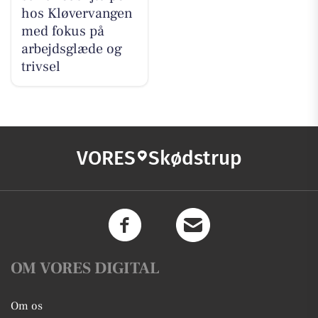
hos Kløvervangen
med fokus på
arbejdsglæde og
trivsel
VORES
Skødstrup
OM VORES DIGITAL
Om os