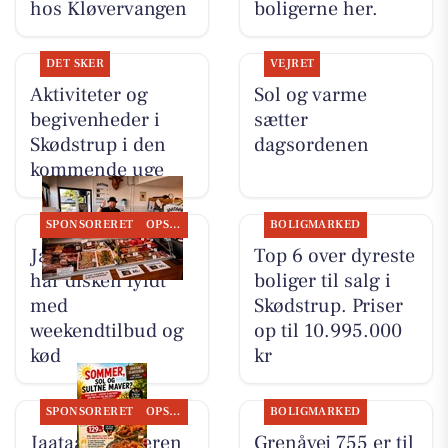
hos Kløvervangen
boligerne her.
DET SKER
VEJRET
Aktiviteter og
Sol og varme
begivenheder i
sætter
Skødstrup i den
dagsordenen
kommende uge
SPONSORERET
OPSLAGSTAVLEN
BOLIGMARKED
Jaataak Slagteren
Top 6 over dyreste
har disken fyldt
boliger til salg i
med
Skødstrup. Priser
weekendtilbud og
op til 10.995.000
kød
kr
SPONSORERET
OPSLAGSTAVLEN
BOLIGMARKED
Jaataak Slagteren
Grenåvej 755 er til