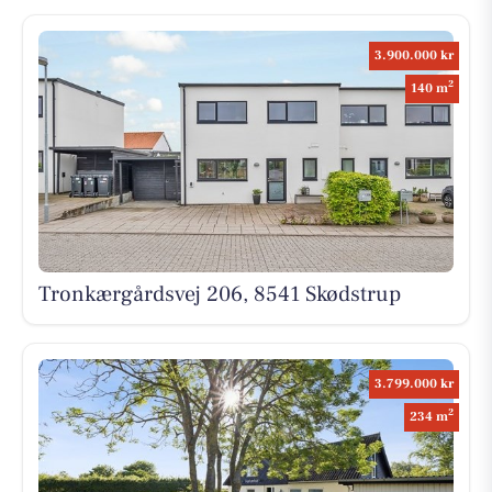
3.900.000 kr
2
140 m
Tronkærgårdsvej 206, 8541 Skødstrup
3.799.000 kr
2
234 m