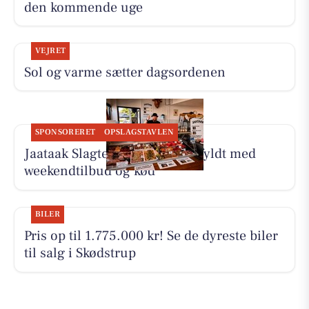
den kommende uge
VEJRET
Sol og varme sætter dagsordenen
SPONSORERET
OPSLAGSTAVLEN
Jaataak Slagteren har disken fyldt med
weekendtilbud og kød
BILER
Pris op til 1.775.000 kr! Se de dyreste biler
til salg i Skødstrup