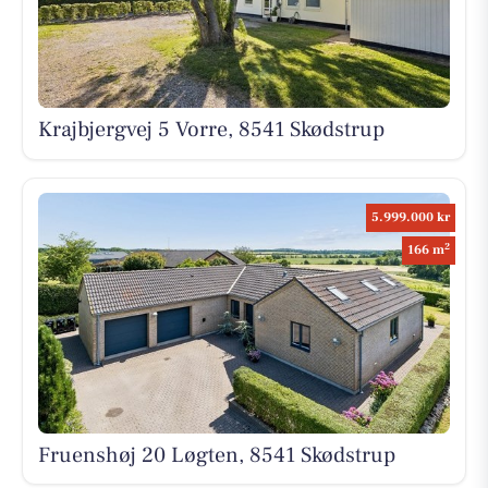
Krajbjergvej 5 Vorre, 8541 Skødstrup
5.999.000 kr
2
166 m
Fruenshøj 20 Løgten, 8541 Skødstrup