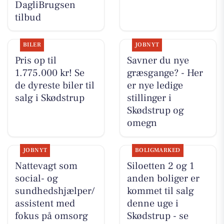
DagliBrugsen
tilbud
BILER
JOBNYT
Pris op til
Savner du nye
1.775.000 kr! Se
græsgange? - Her
de dyreste biler til
er nye ledige
salg i Skødstrup
stillinger i
Skødstrup og
omegn
JOBNYT
BOLIGMARKED
Nattevagt som
Siloetten 2 og 1
social- og
anden boliger er
sundhedshjælper/
kommet til salg
assistent med
denne uge i
fokus på omsorg
Skødstrup - se