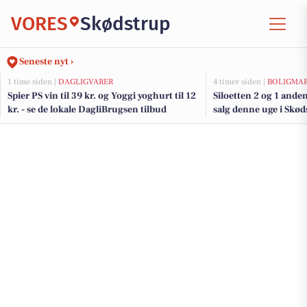
VORES
Skødstrup
Seneste nyt ›
1 time siden |
DAGLIGVARER
4 timer siden |
BOLIGMA
Spier PS vin til 39 kr. og Yoggi yoghurt til 12
Siloetten 2 og 1 ande
kr. - se de lokale DagliBrugsen tilbud
salg denne uge i Skød
her.