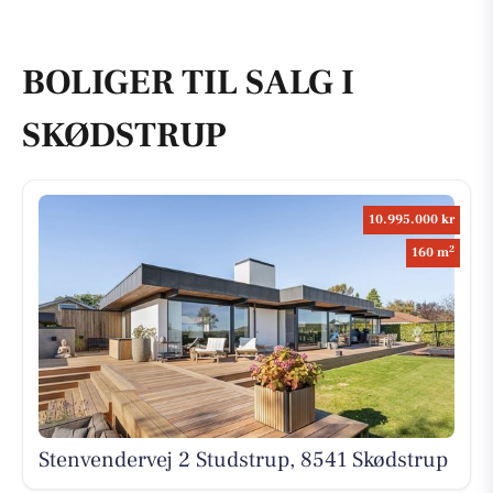
BOLIGER TIL SALG I
SKØDSTRUP
10.995.000 kr
2
160 m
Stenvendervej 2 Studstrup, 8541 Skødstrup