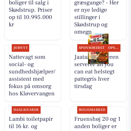
boliger til salg i
græsgange? - Her
Skødstrup. Priser
er nye ledige
op til 10.995.000
stillinger i
kr
Skødstrup og
omegn
JOBNYT
SPONSORERET
OPSLAGSTAVLEN
Nattevagt som
Jaataak Slagteren
social- og
serverer all you
sundhedshjælper/
can eat helstegt
assistent med
pattegris hver
fokus på omsorg
tirsdag
hos Kløvervangen
DAGLIGVARER
BOLIGMARKED
Lambi toiletpapir
Fruenshøj 20 og 1
til 16 kr. og
anden boliger er