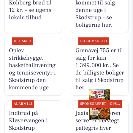
Kohberg brød til
kommet til salg
12 kr. – se ugens
denne uge i
lokale tilbud
Skødstrup - se
boligerne her.
DET SKER
BOLIGMARKED
Oplev
Grenåvej 755 er til
strikkehygge,
salg for kun
basketballtræning
1.399.000 kr.: Se
og tenniseventyr i
de billigste boliger
Skødstrup den
til salg i Skødstrup
kommende uge
her
ALARM112
SPONSORERET
OPSLAGSTAVLEN
Indbrud på
Jaataak Slagteren
Kløvervangen i
serverer helstegt
Skødstrup
pattegris hver