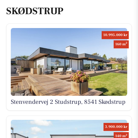
SKØDSTRUP
10.995.000 kr
2
160 m
Stenvendervej 2 Studstrup, 8541 Skødstrup
3.900.000 kr
2
140 m