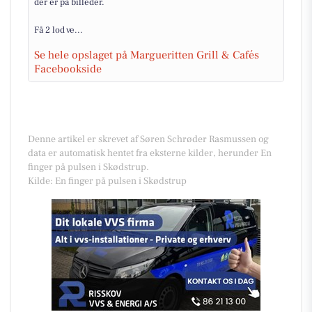
der er på billeder.
Få 2 lod ve...
Se hele opslaget på Margueritten Grill & Cafés
Facebookside
Denne artikel er skrevet af Søren Schrøder Rasmussen og
data er automatisk hentet fra eksterne kilder, herunder En
finger på pulsen i Skødstrup.
Kilde: En finger på pulsen i Skødstrup