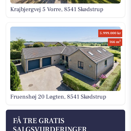
Krajbjergvej 5 Vorre, 8541 Skødstrup
5.999.000 kr
2
166 m
Fruenshøj 20 Løgten, 8541 Skødstrup
FÅ TRE GRATIS
SALGSVURDERINGER