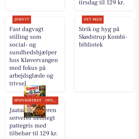
tirsdag til 129 kr.
JOBNYT
DET SKER
Fast dagvagt
Strik og hyg på
stilling som
Skødstrup Kombi-
social- og
bibliotek
sundhedshjælper
hos Kløvervangen
med fokus på
arbejdsglæde og
trivsel
SPONSORERET
OPSLAGSTAVLEN
Jaataak Slagteren
serverer helstegt
pattegris med
tilbehør til 129 kr.