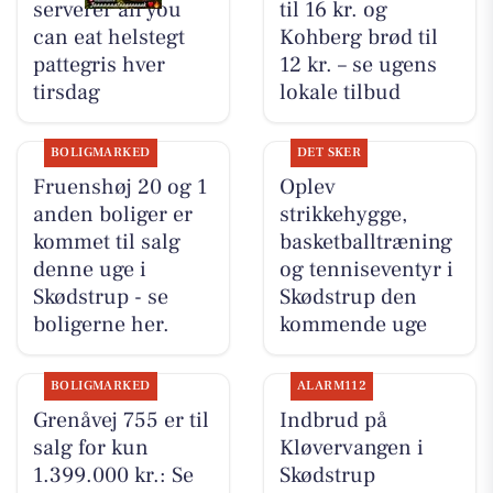
serverer all you
til 16 kr. og
can eat helstegt
Kohberg brød til
pattegris hver
12 kr. – se ugens
tirsdag
lokale tilbud
BOLIGMARKED
DET SKER
Fruenshøj 20 og 1
Oplev
anden boliger er
strikkehygge,
kommet til salg
basketballtræning
denne uge i
og tenniseventyr i
Skødstrup - se
Skødstrup den
boligerne her.
kommende uge
BOLIGMARKED
ALARM112
Grenåvej 755 er til
Indbrud på
salg for kun
Kløvervangen i
1.399.000 kr.: Se
Skødstrup