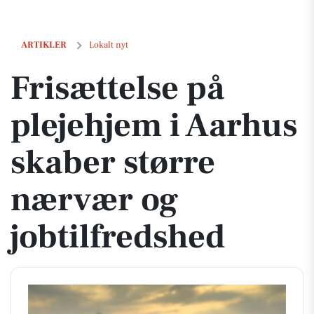
Frisættelse på plejehjem i Aarhus skaber større nærvær og jobtilfred
ARTIKLER
Lokalt nyt
Frisættelse på
plejehjem i Aarhus
skaber større
nærvær og
jobtilfredshed