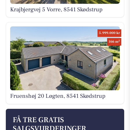
Krajbjergvej 5 Vorre, 8541 Skødstrup
5.999.000 kr
2
166 m
Fruenshøj 20 Løgten, 8541 Skødstrup
FÅ TRE GRATIS
SALGSVURDERINGER