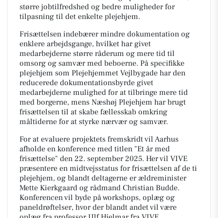
større jobtilfredshed og bedre muligheder for
tilpasning til det enkelte plejehjem.
Frisættelsen indebærer mindre dokumentation og
enklere arbejdsgange, hvilket har givet
medarbejderne større råderum og mere tid til
omsorg og samvær med beboerne. På specifikke
plejehjem som Plejehjemmet Vejlbygade har den
reducerede dokumentationsbyrde givet
medarbejderne mulighed for at tilbringe mere tid
med borgerne, mens Næshøj Plejehjem har brugt
frisættelsen til at skabe fællesskab omkring
måltiderne for at styrke nærvær og samvær.
For at evaluere projektets fremskridt vil Aarhus
afholde en konference med titlen "Et år med
frisættelse" den 22. september 2025. Her vil VIVE
præsentere en midtvejsstatus for frisættelsen af de ti
plejehjem, og blandt deltagerne er ældreminister
Mette Kierkgaard og rådmand Christian Budde.
Konferencen vil byde på workshops, oplæg og
paneldrøftelser, hvor der blandt andet vil være
oplæg fra professor Ulf Hjelmar fra VIVE.