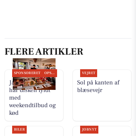
FLERE ARTIKLER
SPONSORERET
OPSLAGSTAVLEN
VEJRET
Jaataak Slagteren
Sol på kanten af
har disken fyldt
blæsevejr
med
weekendtilbud og
kød
BILER
JOBNYT