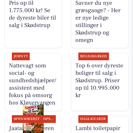
Pris op til
Savner du nye
1.775.000 kr! Se
græsgange? - Her
de dyreste biler til
er nye ledige
salg i Skødstrup
stillinger i
Skødstrup og
omegn
JOBNYT
BOLIGMARKED
Nattevagt som
Top 6 over dyreste
social- og
boliger til salg i
sundhedshjælper/
Skødstrup. Priser
assistent med
op til 10.995.000
fokus på omsorg
kr
hos Kløvervangen
SPONSORERET
OPSLAGSTAVLEN
DAGLIGVARER
Jaataak Slagteren
Lambi toiletpapir