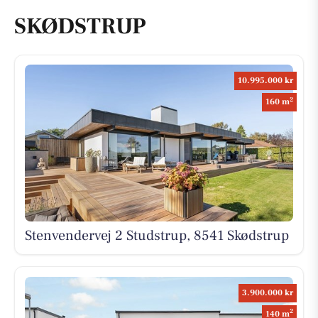
SKØDSTRUP
10.995.000 kr
2
160 m
Stenvendervej 2 Studstrup, 8541 Skødstrup
3.900.000 kr
2
140 m