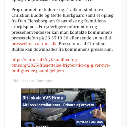
Programmet inkluderer også velkomsttaler fra
Christian Budde og Mette Kierkgaard samt et oplæg
fra Dan Flensborg om frisættelse og fremtidens
arbejdsplads. For yderligere information og
pressehenvendelser kan man kontakte kommunens
pressetelefon på 23 35 19 20 eller sende en mail til
presse@mso.aarhus.dk
. Pressefotos af Christian
Budde kan downloades fra kommunens presserum.
https://aarhus.dk/nyt/sundhed-og-
omsorg/2025/frisaettelse-frigoer-tid-og-giver-nye-
muligheder-paa-plejehjem
Kilde: Aarhus Kommune