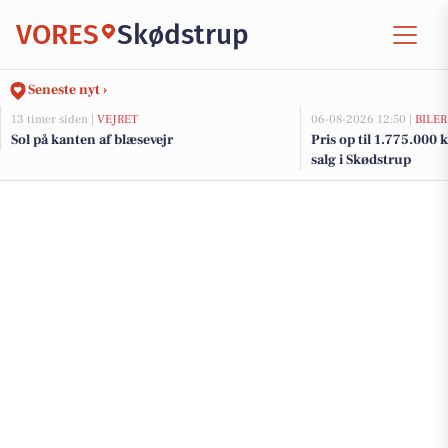
VORES
Skødstrup
Seneste nyt ›
13 timer siden |
VEJRET
06-08-2026 12:50 |
BILER
Sol på kanten af blæsevejr
Pris op til 1.775.000 kr
salg i Skødstrup