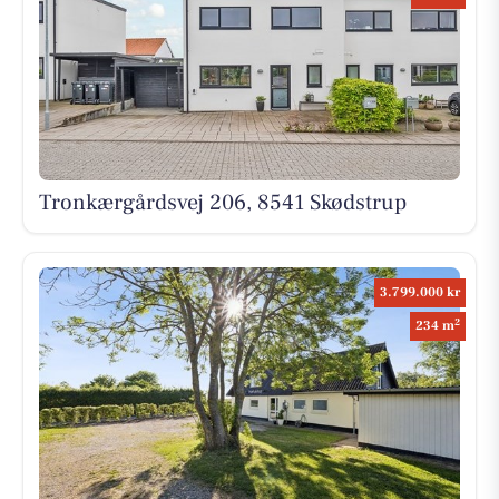
Tronkærgårdsvej 206, 8541 Skødstrup
3.799.000 kr
2
234 m