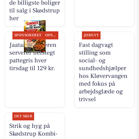
de billigste boliger
til salg i Skødstrup
her
SPONSORERET
OPSLAGSTAVLEN
JOBNYT
Jaataak Slagteren
Fast dagvagt
serverer helstegt
stilling som
pattegris hver
social- og
tirsdag til 129 kr.
sundhedshjælper
hos Kløvervangen
med fokus på
arbejdsglæde og
trivsel
DET SKER
Strik og hyg på
Skødstrup Kombi-