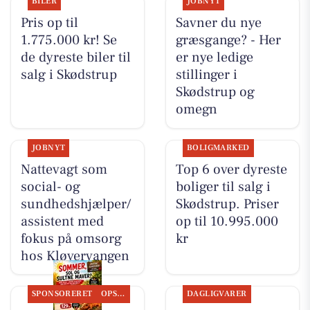
BILER
JOBNYT
Pris op til
Savner du nye
1.775.000 kr! Se
græsgange? - Her
de dyreste biler til
er nye ledige
salg i Skødstrup
stillinger i
Skødstrup og
omegn
JOBNYT
BOLIGMARKED
Nattevagt som
Top 6 over dyreste
social- og
boliger til salg i
sundhedshjælper/
Skødstrup. Priser
assistent med
op til 10.995.000
fokus på omsorg
kr
hos Kløvervangen
SPONSORERET
OPSLAGSTAVLEN
DAGLIGVARER