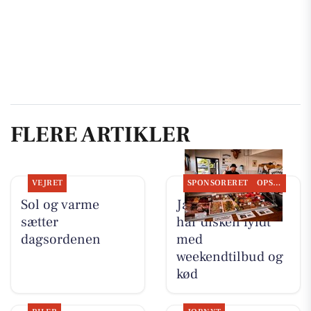
FLERE ARTIKLER
VEJRET
SPONSORERET
OPSLAGSTAVLEN
Sol og varme
Jaataak Slagteren
sætter
har disken fyldt
dagsordenen
med
weekendtilbud og
kød