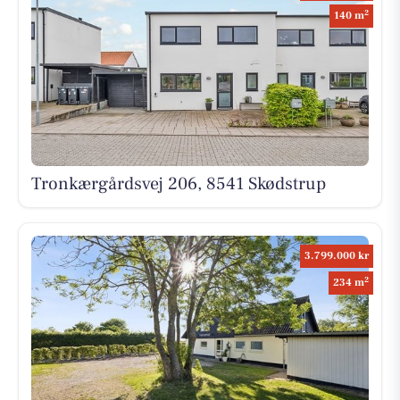
2
140 m
Tronkærgårdsvej 206, 8541 Skødstrup
3.799.000 kr
2
234 m