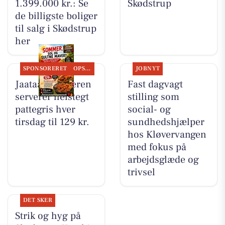
1.399.000 kr.: Se
Skødstrup
de billigste boliger
til salg i Skødstrup
her
SPONSORERET
OPSLAGSTAVLEN
JOBNYT
Jaataak Slagteren
Fast dagvagt
serverer helstegt
stilling som
pattegris hver
social- og
tirsdag til 129 kr.
sundhedshjælper
hos Kløvervangen
med fokus på
arbejdsglæde og
trivsel
DET SKER
Strik og hyg på