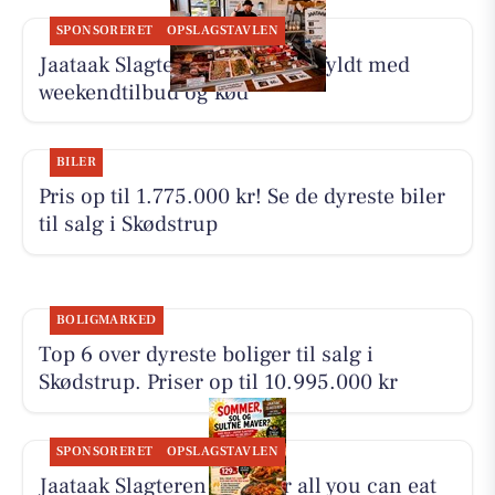
SPONSORERET
OPSLAGSTAVLEN
Jaataak Slagteren har disken fyldt med
weekendtilbud og kød
BILER
Pris op til 1.775.000 kr! Se de dyreste biler
til salg i Skødstrup
BOLIGMARKED
Top 6 over dyreste boliger til salg i
Skødstrup. Priser op til 10.995.000 kr
SPONSORERET
OPSLAGSTAVLEN
Jaataak Slagteren serverer all you can eat