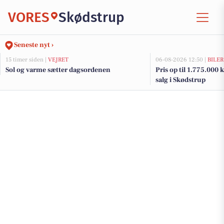
VORES
Skødstrup
Seneste nyt ›
15 timer siden |
VEJRET
06-08-2026 12:50 |
BILER
Sol og varme sætter dagsordenen
Pris op til 1.775.000 kr
salg i Skødstrup