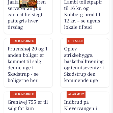
Jaataak Slagteren
Lambi toiletpapir
serverer all you
til 16 kr. og
can eat helstegt
Kohberg brød til
pattegris hver
12 kr. – se ugens
tirsdag
lokale tilbud
BOLIGMARKED
DET SKER
Fruenshøj 20 og 1
Oplev
anden boliger er
strikkehygge,
kommet til salg
basketballtræning
denne uge i
og tenniseventyr i
Skødstrup - se
Skødstrup den
boligerne her.
kommende uge
BOLIGMARKED
ALARM112
Grenåvej 755 er til
Indbrud på
salg for kun
Kløvervangen i