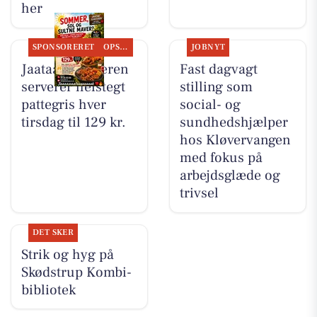
her
SPONSORERET
OPSLAGSTAVLEN
JOBNYT
Jaataak Slagteren
Fast dagvagt
serverer helstegt
stilling som
pattegris hver
social- og
tirsdag til 129 kr.
sundhedshjælper
hos Kløvervangen
med fokus på
arbejdsglæde og
trivsel
DET SKER
Strik og hyg på
Skødstrup Kombi-
bibliotek