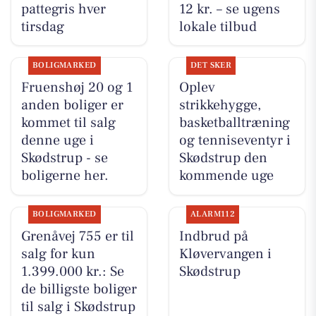
pattegris hver
12 kr. – se ugens
tirsdag
lokale tilbud
BOLIGMARKED
DET SKER
Fruenshøj 20 og 1
Oplev
anden boliger er
strikkehygge,
kommet til salg
basketballtræning
denne uge i
og tenniseventyr i
Skødstrup - se
Skødstrup den
boligerne her.
kommende uge
BOLIGMARKED
ALARM112
Grenåvej 755 er til
Indbrud på
salg for kun
Kløvervangen i
1.399.000 kr.: Se
Skødstrup
de billigste boliger
til salg i Skødstrup