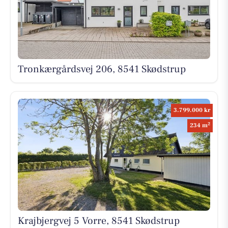
Tronkærgårdsvej 206, 8541 Skødstrup
3.799.000 kr
2
234 m
Krajbjergvej 5 Vorre, 8541 Skødstrup