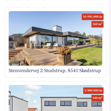
10.995.000 kr
2
160 m
Stenvendervej 2 Studstrup, 8541 Skødstrup
3.900.000 kr
2
140 m