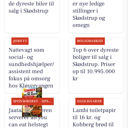
de dyreste biler til
er nye ledige
salg i Skødstrup
stillinger i
Skødstrup og
omegn
JOBNYT
BOLIGMARKED
Nattevagt som
Top 6 over dyreste
social- og
boliger til salg i
sundhedshjælper/
Skødstrup. Priser
assistent med
op til 10.995.000
fokus på omsorg
kr
hos Kløvervangen
SPONSORERET
OPSLAGSTAVLEN
DAGLIGVARER
Jaataak Slagteren
Lambi toiletpapir
serverer all you
til 16 kr. og
can eat helstegt
Kohberg brød til