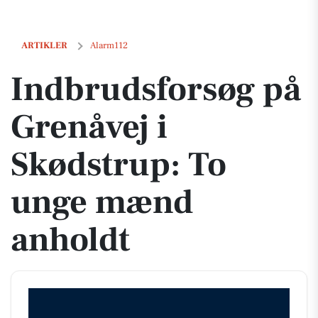
Indbrudsforsøg på Grenåvej i Skødstrup: To unge mænd anholdt
ARTIKLER
Alarm112
Indbrudsforsøg på
Grenåvej i
Skødstrup: To
unge mænd
anholdt