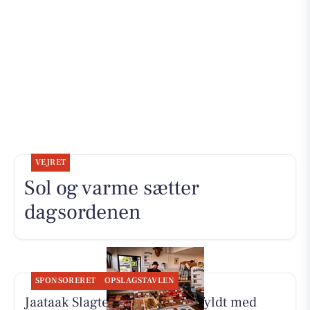
VEJRET
Sol og varme sætter
dagsordenen
SPONSORERET
OPSLAGSTAVLEN
Jaataak Slagteren har disken fyldt med