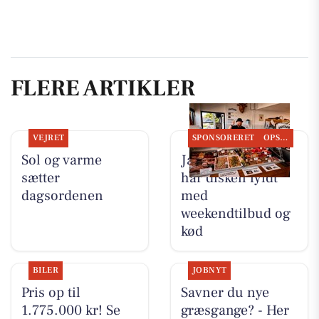
FLERE ARTIKLER
VEJRET
SPONSORERET
OPSLAGSTAVLEN
Sol og varme
Jaataak Slagteren
sætter
har disken fyldt
dagsordenen
med
weekendtilbud og
kød
BILER
JOBNYT
Pris op til
Savner du nye
1.775.000 kr! Se
græsgange? - Her