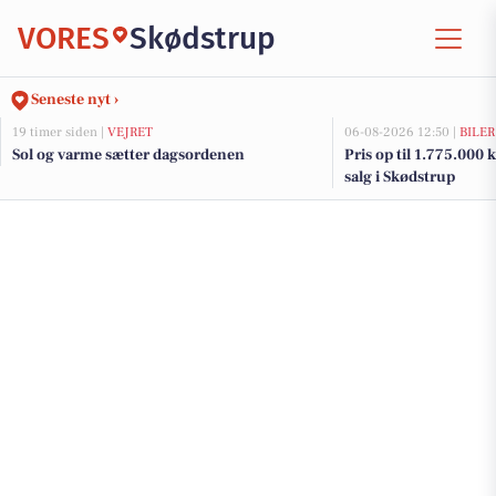
VORES
Skødstrup
Seneste nyt ›
19 timer siden |
VEJRET
06-08-2026 12:50 |
BILER
Sol og varme sætter dagsordenen
Pris op til 1.775.000 kr
salg i Skødstrup