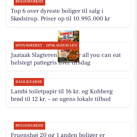
BOLIGMARKED
Top 6 over dyreste boliger til salg i
Skødstrup. Priser op til 10.995.000 kr
SPONSORERET
OPSLAGSTAVLEN
Jaataak Slagteren serverer all you can eat
helstegt pattegris hver tirsdag
DAGLIGVARER
Lambi toiletpapir til 16 kr. og Kohberg
brød til 12 kr. – se ugens lokale tilbud
BOLIGMARKED
Fruenshøj 20 og 1 anden boliger er