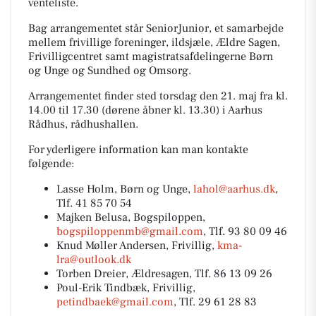
venteliste.
Bag arrangementet står SeniorJunior, et samarbejde
mellem frivillige foreninger, ildsjæle, Ældre Sagen,
Frivilligcentret samt magistratsafdelingerne Børn
og Unge og Sundhed og Omsorg.
Arrangementet finder sted torsdag den 21. maj fra kl.
14.00 til 17.30 (dørene åbner kl. 13.30) i Aarhus
Rådhus, rådhushallen.
For yderligere information kan man kontakte
følgende:
Lasse Holm, Børn og Unge,
lahol@aarhus.dk
,
Tlf. 41 85 70 54
Majken Belusa, Bogspiloppen,
bogspiloppenmb@gmail.com
, Tlf. 93 80 09 46
Knud Møller Andersen, Frivillig,
kma-
lra@outlook.dk
Torben Dreier, Ældresagen, Tlf. 86 13 09 26
Poul-Erik Tindbæk, Frivillig,
petindbaek@gmail.com
, Tlf. 29 61 28 83