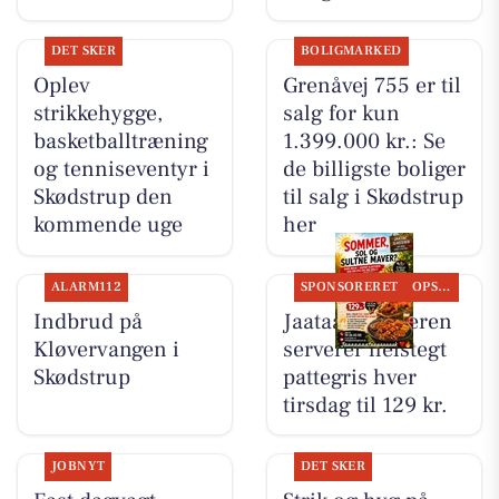
DET SKER
BOLIGMARKED
Oplev
Grenåvej 755 er til
strikkehygge,
salg for kun
basketballtræning
1.399.000 kr.: Se
og tenniseventyr i
de billigste boliger
Skødstrup den
til salg i Skødstrup
kommende uge
her
ALARM112
SPONSORERET
OPSLAGSTAVLEN
Indbrud på
Jaataak Slagteren
Kløvervangen i
serverer helstegt
Skødstrup
pattegris hver
tirsdag til 129 kr.
JOBNYT
DET SKER