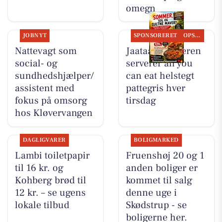
omegn
JOBNYT
SPONSORERET
OPSLAGSTAVLEN
Nattevagt som
Jaataak Slagteren
social- og
serverer all you
sundhedshjælper/
can eat helstegt
assistent med
pattegris hver
fokus på omsorg
tirsdag
hos Kløvervangen
DAGLIGVARER
BOLIGMARKED
Lambi toiletpapir
Fruenshøj 20 og 1
til 16 kr. og
anden boliger er
Kohberg brød til
kommet til salg
12 kr. – se ugens
denne uge i
lokale tilbud
Skødstrup - se
boligerne her.