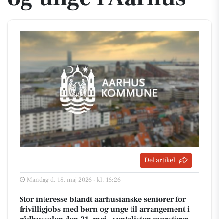
Del artikel
Mandag d. 18. maj 2026 - kl. 16:26
Stor interesse blandt aarhusianske seniorer for
frivilligjobs med børn og unge til arrangement i
rådhussalen den 21. maj – ventelisten overstiger