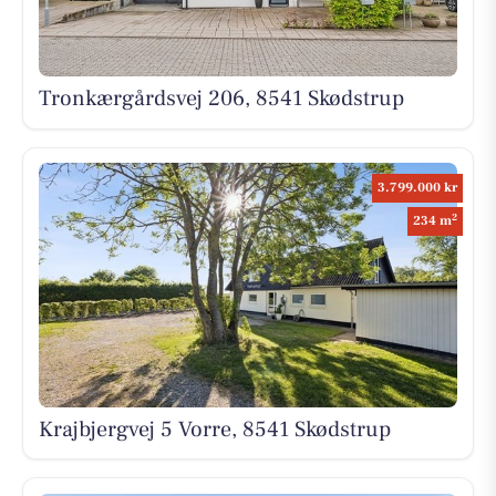
Tronkærgårdsvej 206, 8541 Skødstrup
3.799.000 kr
2
234 m
Krajbjergvej 5 Vorre, 8541 Skødstrup