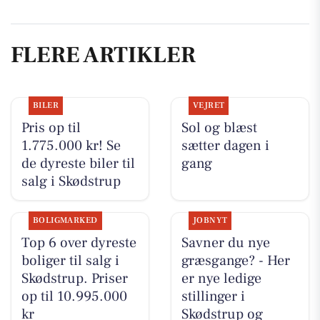
FLERE ARTIKLER
BILER
VEJRET
Pris op til
Sol og blæst
1.775.000 kr! Se
sætter dagen i
de dyreste biler til
gang
salg i Skødstrup
BOLIGMARKED
JOBNYT
Top 6 over dyreste
Savner du nye
boliger til salg i
græsgange? - Her
Skødstrup. Priser
er nye ledige
op til 10.995.000
stillinger i
kr
Skødstrup og