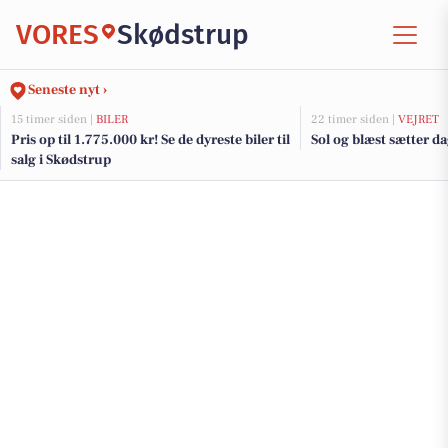
VORES
Skødstrup
Seneste nyt ›
15 timer siden |
BILER
22 timer siden |
VEJRET
Pris op til 1.775.000 kr! Se de dyreste biler til
Sol og blæst sætter d
salg i Skødstrup