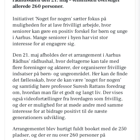
allerede 260 personer.
Initiativet 'Noget for nogen' sætter fokus på
muligheden for at lave frivilligt arbejde, hvor
seniorer kan gøre en positiv forskel for børn og unge
i Aarhus. Mange seniorer i byen har vist stor
interesse for at engagere sig.
Den 21. maj afholdes der et arrangement i Aarhus
Rådhus’ rådhushal, hvor deltagerne kan tale med
flere foreninger og aktører, der organiserer frivillige
indsatser på børn- og ungeområdet. Her kan de finde
det fællesskab, hvor de kan være ’noget for nogen’
og samtidig høre professor Suresh Rattans foredrag
om, hvordan man får et godt og langt liv. Der vises
også videofortællinger fra hverdagen som frivillig,
og der er mulighed for at møde andre med samme
interesse for at bidrage positivt til de næste
generationers udvikling.
Arrangementet blev hurtigt fuldt booket med de 250
pladser, og der er nu over 260 personer på