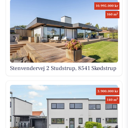
10.995.000 kr
2
160 m
Stenvendervej 2 Studstrup, 8541 Skødstrup
3.900.000 kr
2
140 m