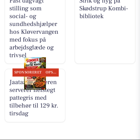
Fast dagvagt
Strik og hyg på
stilling som
Skødstrup Kombi-
social- og
bibliotek
sundhedshjælper
hos Kløvervangen
med fokus på
arbejdsglæde og
trivsel
SPONSORERET
OPSLAGSTAVLEN
Jaataak Slagteren
serverer helstegt
pattegris med
tilbehør til 129 kr.
tirsdag