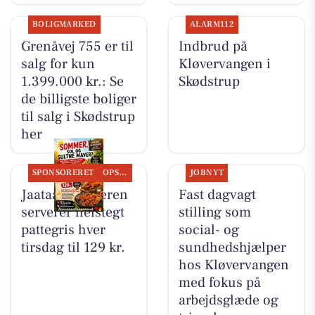
BOLIGMARKED
ALARM112
Grenåvej 755 er til
Indbrud på
salg for kun
Kløvervangen i
1.399.000 kr.: Se
Skødstrup
de billigste boliger
til salg i Skødstrup
her
SPONSORERET
OPSLAGSTAVLEN
JOBNYT
Jaataak Slagteren
Fast dagvagt
serverer helstegt
stilling som
pattegris hver
social- og
tirsdag til 129 kr.
sundhedshjælper
hos Kløvervangen
med fokus på
arbejdsglæde og