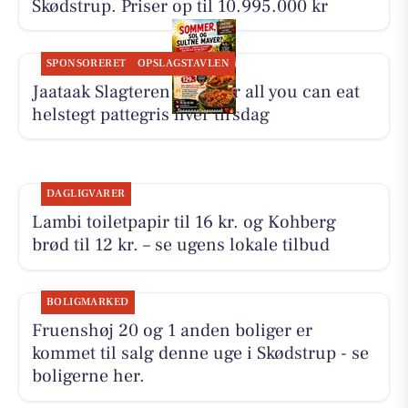
Skødstrup. Priser op til 10.995.000 kr
SPONSORERET
OPSLAGSTAVLEN
Jaataak Slagteren serverer all you can eat
helstegt pattegris hver tirsdag
DAGLIGVARER
Lambi toiletpapir til 16 kr. og Kohberg
brød til 12 kr. – se ugens lokale tilbud
BOLIGMARKED
Fruenshøj 20 og 1 anden boliger er
kommet til salg denne uge i Skødstrup - se
boligerne her.