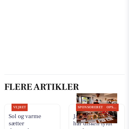
FLERE ARTIKLER
VEJRET
SPONSORERET
OPSLAGSTAVLEN
Sol og varme
Jaataak Slagteren
sætter
har disken fyldt