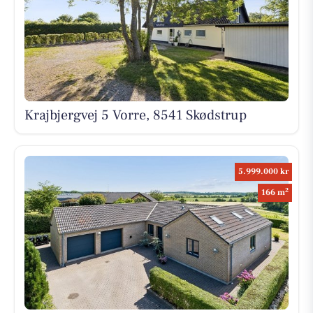
Krajbjergvej 5 Vorre, 8541 Skødstrup
5.999.000 kr
2
166 m