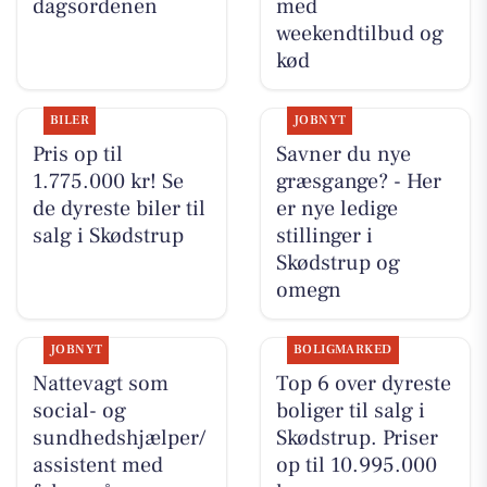
dagsordenen
med
weekendtilbud og
kød
BILER
JOBNYT
Pris op til
Savner du nye
1.775.000 kr! Se
græsgange? - Her
de dyreste biler til
er nye ledige
salg i Skødstrup
stillinger i
Skødstrup og
omegn
JOBNYT
BOLIGMARKED
Nattevagt som
Top 6 over dyreste
social- og
boliger til salg i
sundhedshjælper/
Skødstrup. Priser
assistent med
op til 10.995.000