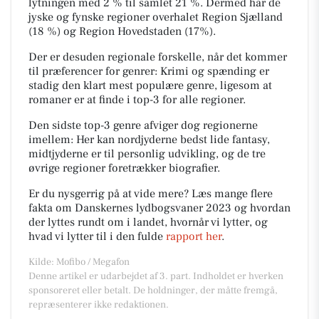
lytningen med 2 % til samlet 21 %. Dermed har de
jyske og fynske regioner overhalet Region Sjælland
(18 %) og Region Hovedstaden (17%).
Der er desuden regionale forskelle, når det kommer
til præferencer for genrer: Krimi og spænding er
stadig den klart mest populære genre, ligesom at
romaner er at finde i top-3 for alle regioner.
Den sidste top-3 genre afviger dog regionerne
imellem: Her kan nordjyderne bedst lide fantasy,
midtjyderne er til personlig udvikling, og de tre
øvrige regioner foretrækker biografier.
Er du
nysgerrig
på at
vide mere? Læs
mange flere
fakta om Danskernes lydbogsvaner 2023 og hvordan
der lyttes rundt om i landet, hvornår vi lytter, og
hvad vi lytter til i den fulde
rapport her
.
Kilde: Mofibo / Megafon
Denne artikel er udarbejdet af 3. part. Indholdet er hverken
sponsoreret eller betalt. De holdninger, der måtte fremgå,
repræsenterer ikke redaktionen.