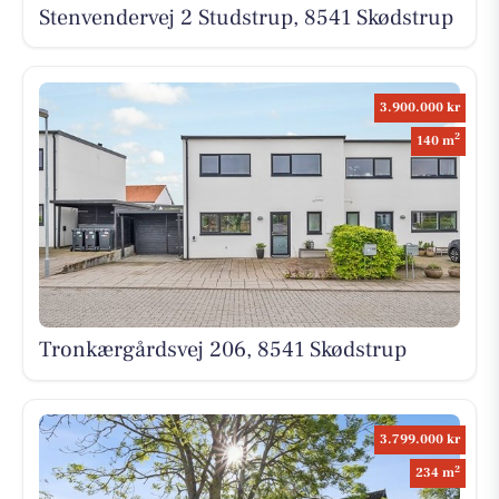
Stenvendervej 2 Studstrup, 8541 Skødstrup
3.900.000 kr
2
140 m
Tronkærgårdsvej 206, 8541 Skødstrup
3.799.000 kr
2
234 m