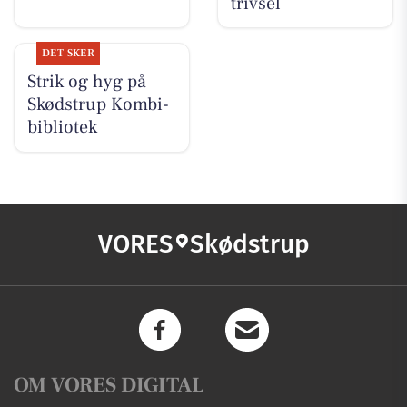
trivsel
DET SKER
Strik og hyg på
Skødstrup Kombi-
bibliotek
VORES
Skødstrup
OM VORES DIGITAL