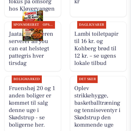
fokus på omsorg
kr
hos Kløvervangen
SPONSORERET
OPSLAGSTAVLEN
DAGLIGVARER
Jaataak Slagteren
Lambi toiletpapir
serverer all you
til 16 kr. og
can eat helstegt
Kohberg brød til
pattegris hver
12 kr. – se ugens
tirsdag
lokale tilbud
BOLIGMARKED
DET SKER
Fruenshøj 20 og 1
Oplev
anden boliger er
strikkehygge,
kommet til salg
basketballtræning
denne uge i
og tenniseventyr i
Skødstrup - se
Skødstrup den
boligerne her.
kommende uge