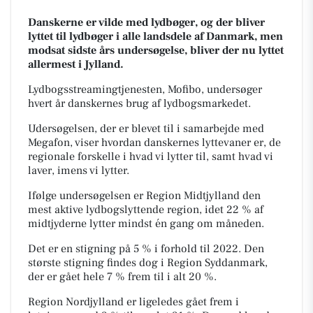
Danskerne er vilde med lydbøger, og d
er bliver
lyttet til lydbøger i alle landsdele af Danmark, men
modsat sidste års undersøgelse, bliver der nu lyttet
allermest i Jylland.
Lydbogsstreamingtjenesten, Mofibo, undersøger
hvert år danskernes brug af
lydbogsmarkedet.
Udersøgelsen, der er blevet til i samarbejde med
Megafon, viser hvordan danskernes lyttevaner er, de
regionale forskelle i hvad vi lytter til, samt hvad vi
laver, imens vi lytter.
Ifølge undersøgelsen er Region Midtjylland den
mest aktive lydbogslyttende region, idet 22 % af
midtjyderne lytter mindst én gang om måneden.
Det er en stigning på 5 % i forhold til 2022. Den
største stigning findes dog i Region Syddanmark,
der er gået hele 7 % frem til i alt 20 %.
Region Nordjylland er ligeledes gået frem i