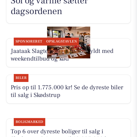
Sol og varme sætter
dagsordenen
SPONSORERET
OPSLAGSTAVLEN
Jaataak Slagteren har disken fyldt med
weekendtilbud og kød
BILER
Pris op til 1.775.000 kr! Se de dyreste biler
til salg i Skødstrup
BOLIGMARKED
Top 6 over dyreste boliger til salg i