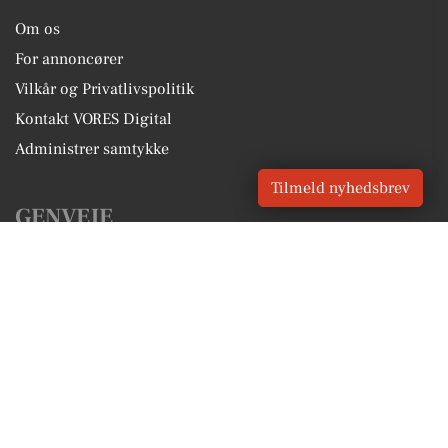
Om os
For annoncører
Vilkår og Privatlivspolitik
Kontakt VORES Digital
Administrer samtykke
Tilmeld nyhedsbrev
GENVEJE
Seneste nyt fra Skødstrup
Vores lokale erhverv
Kalenderen for Skødstrup
Fakta om Skødstrup
Erhvervsartikler
Aarhus Kommune