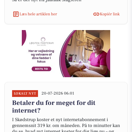
Læs hele artiklen her
Kopiér link
20-07-2026 06:01
LOKALT NYT
Betaler du for meget for dit
internet?
I Skødstrup koster et nyt internetabonnement i
gennemsnit 319 kr. om måneden. På to minutter kan
du se, hvad nyt internet koster for dig lige nu – og