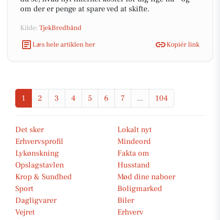
om der er penge at spare ved at skifte.
Kilde:
TjekBredbånd
Læs hele artiklen her
Kopiér link
1
2
3
4
5
6
7
...
104
Det sker
Lokalt nyt
Erhvervsprofil
Mindeord
Lykønskning
Fakta om
Opslagstavlen
Husstand
Krop & Sundhed
Mød dine naboer
Sport
Boligmarked
Dagligvarer
Biler
Vejret
Erhverv