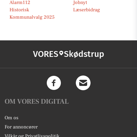
Alarm112
Jobnyt
Historisk
Læserbidrag
Kommunalvalg 2025
VORES
Skødstrup
OM VORES DIGITAL
Om os
For annoncører
Vilkår og Privatlivspolitik