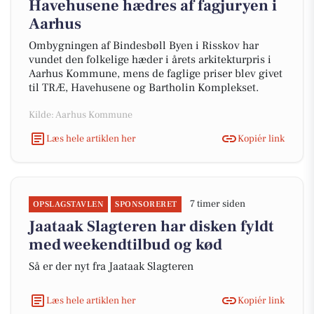
Havehusene hædres af fagjuryen i
Aarhus
Ombygningen af Bindesbøll Byen i Risskov har
vundet den folkelige hæder i årets arkitekturpris i
Aarhus Kommune, mens de faglige priser blev givet
til TRÆ, Havehusene og Bartholin Komplekset.
Kilde: Aarhus Kommune
Læs hele artiklen her
Kopiér link
7 timer siden
OPSLAGSTAVLEN
SPONSORERET
Jaataak Slagteren har disken fyldt
med weekendtilbud og kød
Så er der nyt fra Jaataak Slagteren
Læs hele artiklen her
Kopiér link