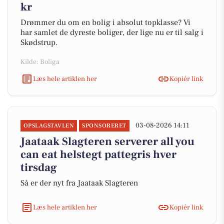
kr
Drømmer du om en bolig i absolut topklasse? Vi
har samlet de dyreste boliger, der lige nu er til salg i
Skødstrup.
Kilde: Boliga
Læs hele artiklen her
Kopiér link
03-08-2026 14:11
OPSLAGSTAVLEN
SPONSORERET
Jaataak Slagteren serverer all you
can eat helstegt pattegris hver
tirsdag
Så er der nyt fra Jaataak Slagteren
Læs hele artiklen her
Kopiér link