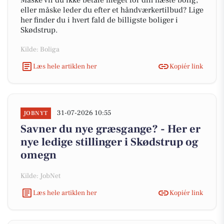
Måske vil du ikke betale meget for din næste bolig,
eller måske leder du efter et håndværkertilbud? Lige
her finder du i hvert fald de billigste boliger i
Skødstrup.
Kilde: Boliga
Læs hele artiklen her
Kopiér link
31-07-2026 10:55
JOBNYT
Savner du nye græsgange? - Her er
nye ledige stillinger i Skødstrup og
omegn
Kilde: JobNet
Læs hele artiklen her
Kopiér link