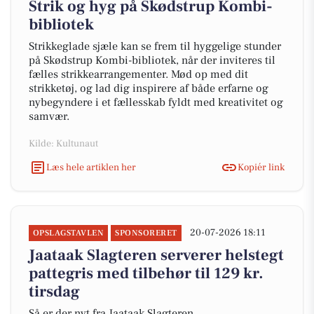
Strik og hyg på Skødstrup Kombi-
bibliotek
Strikkeglade sjæle kan se frem til hyggelige stunder
på Skødstrup Kombi-bibliotek, når der inviteres til
fælles strikkearrangementer. Mød op med dit
strikketøj, og lad dig inspirere af både erfarne og
nybegyndere i et fællesskab fyldt med kreativitet og
samvær.
Kilde: Kultunaut
Læs hele artiklen her
Kopiér link
20-07-2026 18:11
OPSLAGSTAVLEN
SPONSORERET
Jaataak Slagteren serverer helstegt
pattegris med tilbehør til 129 kr.
tirsdag
Så er der nyt fra Jaataak Slagteren