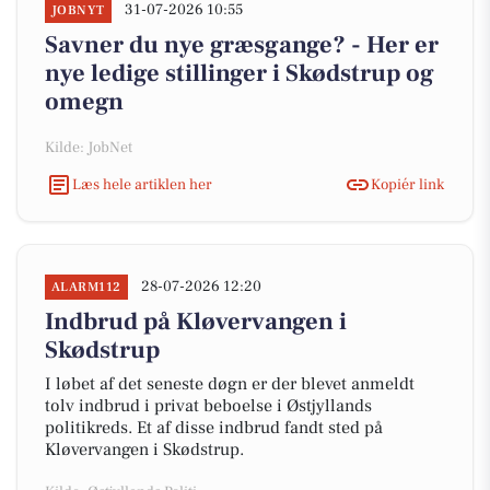
31-07-2026 10:55
JOBNYT
Savner du nye græsgange? - Her er
nye ledige stillinger i Skødstrup og
omegn
Kilde: JobNet
Læs hele artiklen her
Kopiér link
28-07-2026 12:20
ALARM112
Indbrud på Kløvervangen i
Skødstrup
I løbet af det seneste døgn er der blevet anmeldt
tolv indbrud i privat beboelse i Østjyllands
politikreds. Et af disse indbrud fandt sted på
Kløvervangen i Skødstrup.