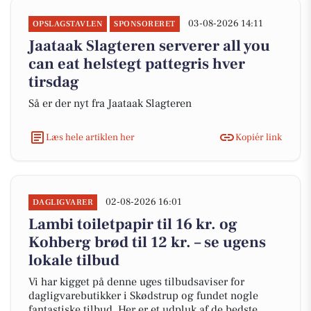
03-08-2026 14:11
OPSLAGSTAVLEN
SPONSORERET
Jaataak Slagteren serverer all you
can eat helstegt pattegris hver
tirsdag
Så er der nyt fra Jaataak Slagteren
Læs hele artiklen her
Kopiér link
02-08-2026 16:01
DAGLIGVARER
Lambi toiletpapir til 16 kr. og
Kohberg brød til 12 kr. – se ugens
lokale tilbud
Vi har kigget på denne uges tilbudsaviser for
dagligvarebutikker i Skødstrup og fundet nogle
fantastiske tilbud. Her er et udpluk af de bedste