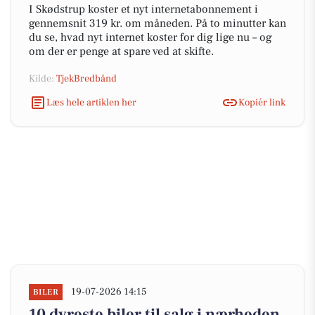
I Skødstrup koster et nyt internetabonnement i
gennemsnit 319 kr. om måneden. På to minutter kan
du se, hvad nyt internet koster for dig lige nu – og
om der er penge at spare ved at skifte.
Kilde:
TjekBredbånd
Læs hele artiklen her
Kopiér link
19-07-2026 14:15
BILER
10 dyreste biler til salg i nærheden