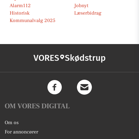
Alarm112
Jobnyt
Historisk
Læserbidrag
Kommunalvalg 2025
VORES
Skødstrup
OM VORES DIGITAL
Om os
For annoncører