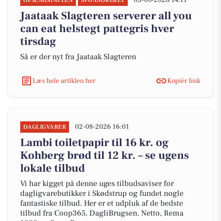
03-08-2026 14:11
OPSLAGSTAVLEN
SPONSORERET
Jaataak Slagteren serverer all you
can eat helstegt pattegris hver
tirsdag
Så er der nyt fra Jaataak Slagteren
Læs hele artiklen her
Kopiér link
02-08-2026 16:01
DAGLIGVARER
Lambi toiletpapir til 16 kr. og
Kohberg brød til 12 kr. – se ugens
lokale tilbud
Vi har kigget på denne uges tilbudsaviser for
dagligvarebutikker i Skødstrup og fundet nogle
fantastiske tilbud. Her er et udpluk af de bedste
tilbud fra Coop365, DagliBrugsen, Netto, Rema