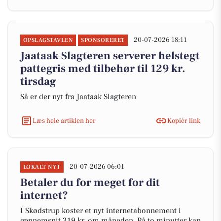
20-07-2026 18:11
OPSLAGSTAVLEN
SPONSORERET
Jaataak Slagteren serverer helstegt
pattegris med tilbehør til 129 kr.
tirsdag
Så er der nyt fra Jaataak Slagteren
Læs hele artiklen her
Kopiér link
20-07-2026 06:01
LOKALT NYT
Betaler du for meget for dit
internet?
I Skødstrup koster et nyt internetabonnement i
gennemsnit 319 kr. om måneden. På to minutter kan