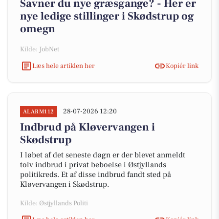
Savner du nye græsgange? - Her er
nye ledige stillinger i Skødstrup og
omegn
Kilde: JobNet
Læs hele artiklen her
Kopiér link
28-07-2026 12:20
ALARM112
Indbrud på Kløvervangen i
Skødstrup
I løbet af det seneste døgn er der blevet anmeldt
tolv indbrud i privat beboelse i Østjyllands
politikreds. Et af disse indbrud fandt sted på
Kløvervangen i Skødstrup.
Kilde: Østjyllands Politi