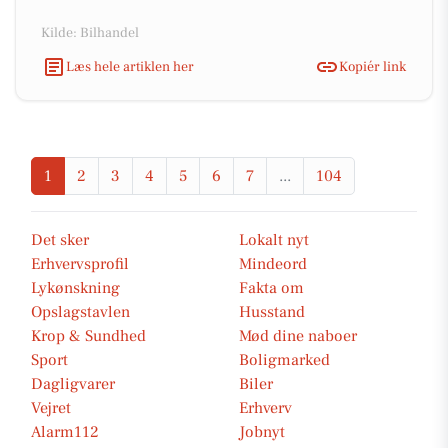
Kilde: Bilhandel
Læs hele artiklen her
Kopiér link
1
2
3
4
5
6
7
...
104
Det sker
Lokalt nyt
Erhvervsprofil
Mindeord
Lykønskning
Fakta om
Opslagstavlen
Husstand
Krop & Sundhed
Mød dine naboer
Sport
Boligmarked
Dagligvarer
Biler
Vejret
Erhverv
Alarm112
Jobnyt