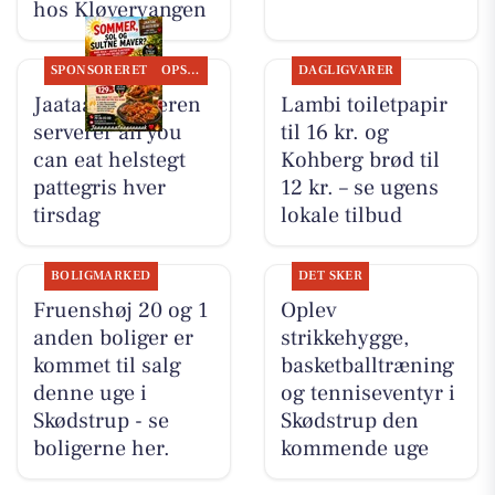
hos Kløvervangen
SPONSORERET
OPSLAGSTAVLEN
DAGLIGVARER
Jaataak Slagteren
Lambi toiletpapir
serverer all you
til 16 kr. og
can eat helstegt
Kohberg brød til
pattegris hver
12 kr. – se ugens
tirsdag
lokale tilbud
BOLIGMARKED
DET SKER
Fruenshøj 20 og 1
Oplev
anden boliger er
strikkehygge,
kommet til salg
basketballtræning
denne uge i
og tenniseventyr i
Skødstrup - se
Skødstrup den
boligerne her.
kommende uge