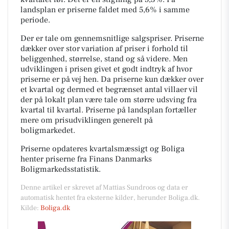
landsplan er priserne faldet med 5,6% i samme
periode.
Der er tale om gennemsnitlige salgspriser. Priserne
dækker over stor variation af priser i forhold til
beliggenhed, størrelse, stand og så videre. Men
udviklingen i prisen givet et godt indtryk af hvor
priserne er på vej hen. Da priserne kun dækker over
et kvartal og dermed et begrænset antal villaer vil
der på lokalt plan være tale om større udsving fra
kvartal til kvartal. Priserne på landsplan fortæller
mere om prisudviklingen generelt på
boligmarkedet.
Priserne opdateres kvartalsmæssigt og Boliga
henter priserne fra Finans Danmarks
Boligmarkedsstatistik.
Denne artikel er skrevet af Mattias Sundroos og data er
automatisk hentet fra eksterne kilder, herunder Boliga.dk.
Kilde:
Boliga.dk