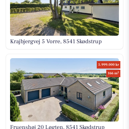
Krajbjergvej 5 Vorre, 8541 Skødstrup
5.999.000 kr
2
166 m
Fruenshøj 20 Løgten, 8541 Skødstrup