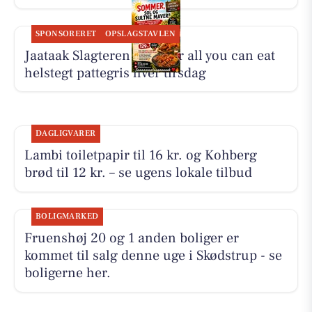
SPONSORERET
OPSLAGSTAVLEN
Jaataak Slagteren serverer all you can eat
helstegt pattegris hver tirsdag
DAGLIGVARER
Lambi toiletpapir til 16 kr. og Kohberg
brød til 12 kr. – se ugens lokale tilbud
BOLIGMARKED
Fruenshøj 20 og 1 anden boliger er
kommet til salg denne uge i Skødstrup - se
boligerne her.