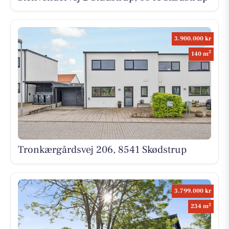
3.900.000 kr
2
140 m
Tronkærgårdsvej 206, 8541 Skødstrup
3.799.000 kr
2
234 m