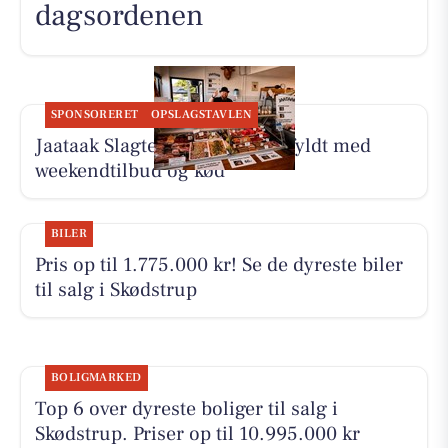
dagsordenen
SPONSORERET
OPSLAGSTAVLEN
Jaataak Slagteren har disken fyldt med
weekendtilbud og kød
BILER
Pris op til 1.775.000 kr! Se de dyreste biler
til salg i Skødstrup
BOLIGMARKED
Top 6 over dyreste boliger til salg i
Skødstrup. Priser op til 10.995.000 kr