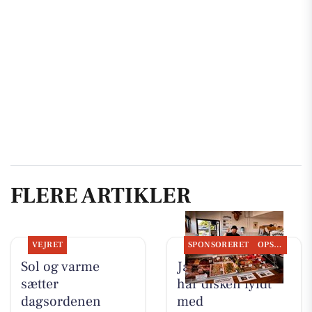
FLERE ARTIKLER
VEJRET
SPONSORERET
OPSLAGSTAVLEN
Sol og varme
Jaataak Slagteren
sætter
har disken fyldt
dagsordenen
med