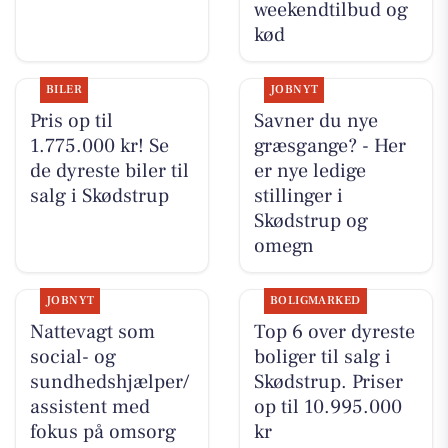
weekendtilbud og
kød
BILER
JOBNYT
Pris op til
Savner du nye
1.775.000 kr! Se
græsgange? - Her
de dyreste biler til
er nye ledige
salg i Skødstrup
stillinger i
Skødstrup og
omegn
JOBNYT
BOLIGMARKED
Nattevagt som
Top 6 over dyreste
social- og
boliger til salg i
sundhedshjælper/
Skødstrup. Priser
assistent med
op til 10.995.000
fokus på omsorg
kr