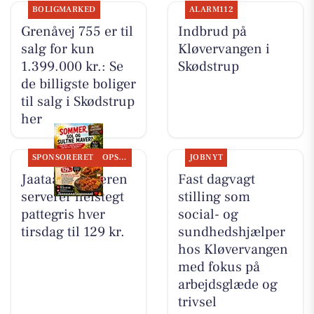
BOLIGMARKED
ALARM112
Grenåvej 755 er til
Indbrud på
salg for kun
Kløvervangen i
1.399.000 kr.: Se
Skødstrup
de billigste boliger
til salg i Skødstrup
her
SPONSORERET
OPSLAGSTAVLEN
JOBNYT
Jaataak Slagteren
Fast dagvagt
serverer helstegt
stilling som
pattegris hver
social- og
tirsdag til 129 kr.
sundhedshjælper
hos Kløvervangen
med fokus på
arbejdsglæde og
trivsel