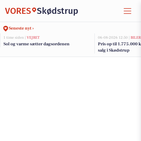
VORES
Skødstrup
Seneste nyt ›
1 time siden |
VEJRET
06-08-2026 12:50 |
BILER
Sol og varme sætter dagsordenen
Pris op til 1.775.000 kr
salg i Skødstrup