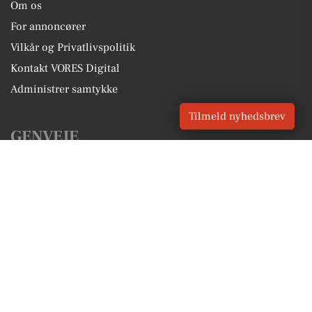
Om os
For annoncører
Vilkår og Privatlivspolitik
Kontakt VORES Digital
Administrer samtykke
Tilmeld nyhedsbrev
GENVEJE
Seneste nyt fra Skødstrup
Vores lokale erhverv
Kalenderen for Skødstrup
Fakta om Skødstrup
Erhvervsartikler
Aarhus Kommune
Få en gratis salgsvurdering