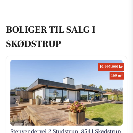
BOLIGER TIL SALG I
SKØDSTRUP
10.995.000 kr
2
160 m
Stenvendervej 2 Studstrup, 8541 Skødstrup