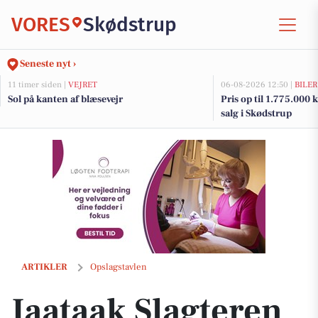
VORES
Skødstrup
Seneste nyt ›
11 timer siden |
VEJRET
06-08-2026 12:50 |
BILER
Sol på kanten af blæsevejr
Pris op til 1.775.000 kr
salg i Skødstrup
Jaataak Slagteren serverer helstegt pattegris hver tirsdag fra kl. 16
ARTIKLER
Opslagstavlen
Jaataak Slagteren