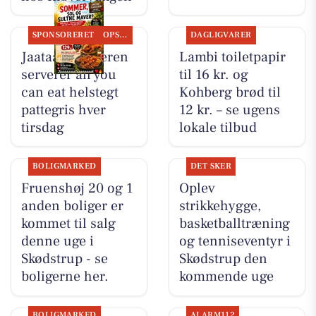
SPONSORERET
OPSLAGSTAVLEN
DAGLIGVARER
Jaataak Slagteren
Lambi toiletpapir
serverer all you
til 16 kr. og
can eat helstegt
Kohberg brød til
pattegris hver
12 kr. – se ugens
tirsdag
lokale tilbud
BOLIGMARKED
DET SKER
Fruenshøj 20 og 1
Oplev
anden boliger er
strikkehygge,
kommet til salg
basketballtræning
denne uge i
og tenniseventyr i
Skødstrup - se
Skødstrup den
boligerne her.
kommende uge
BOLIGMARKED
ALARM112