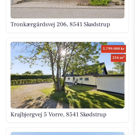
Tronkærgårdsvej 206, 8541 Skødstrup
3.799.000 kr
2
234 m
Krajbjergvej 5 Vorre, 8541 Skødstrup