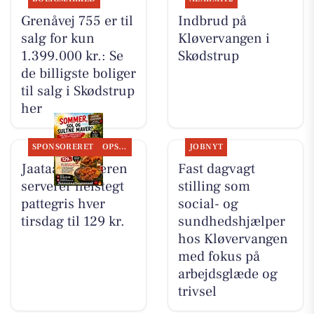
Grenåvej 755 er til
Indbrud på
salg for kun
Kløvervangen i
1.399.000 kr.: Se
Skødstrup
de billigste boliger
til salg i Skødstrup
her
SPONSORERET
OPSLAGSTAVLEN
JOBNYT
Jaataak Slagteren
Fast dagvagt
serverer helstegt
stilling som
pattegris hver
social- og
tirsdag til 129 kr.
sundhedshjælper
hos Kløvervangen
med fokus på
arbejdsglæde og
trivsel