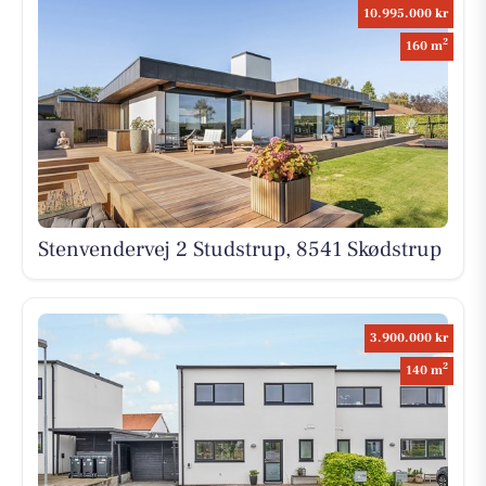
10.995.000 kr
2
160 m
Stenvendervej 2 Studstrup, 8541 Skødstrup
3.900.000 kr
2
140 m