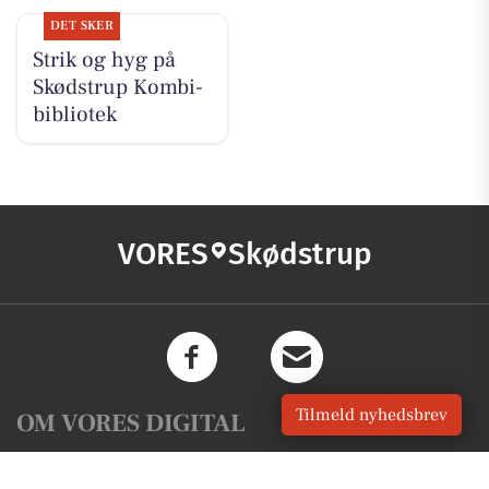
DET SKER
Strik og hyg på
Skødstrup Kombi-
bibliotek
VORES
Skødstrup
Tilmeld nyhedsbrev
OM VORES DIGITAL
Om os