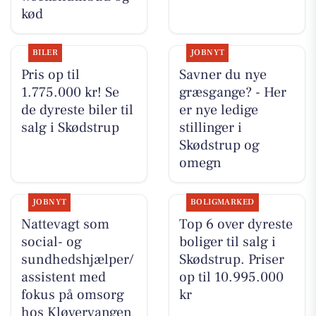
kød
BILER
JOBNYT
Pris op til
Savner du nye
1.775.000 kr! Se
græsgange? - Her
de dyreste biler til
er nye ledige
salg i Skødstrup
stillinger i
Skødstrup og
omegn
JOBNYT
BOLIGMARKED
Nattevagt som
Top 6 over dyreste
social- og
boliger til salg i
sundhedshjælper/
Skødstrup. Priser
assistent med
op til 10.995.000
fokus på omsorg
kr
hos Kløvervangen