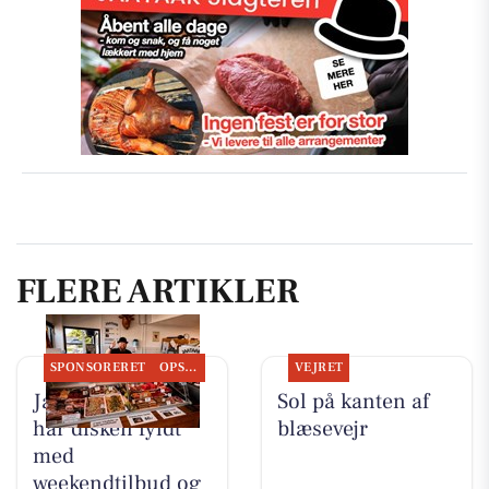
FLERE ARTIKLER
SPONSORERET
OPSLAGSTAVLEN
VEJRET
Jaataak Slagteren
Sol på kanten af
har disken fyldt
blæsevejr
med
weekendtilbud og