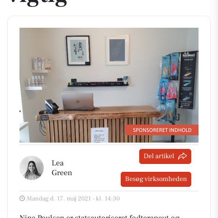
Del artikel
Lea
Green
Besøg virksomheden
Mandag d. 17. maj 2021 - kl. 14:30
Nina Poulsen er statsautoriseret fodterapeut og