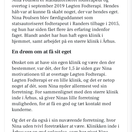
overtog i september 2019 Løgten Fodterapi. Hendes
håb var at kunne få skabt noget, der var hendes eget.
Nina Poulsen blev færdiguddannet som
statsautoriseret fodterapeut i Randers tilbage i 2015,
og hun har siden fået flere års erfaring indenfor
faget. Blandt andet har hun haft egen klinik i
hjemmet, samt arbejdet på en større klinik i Århus.
En drøm om at få sit eget
Ønsket om at have sin egen klinik og være den der
bestemmer, var dét, der for 1,5 år siden gav Nina
motivationen til at overtage Løgten Fodterapi.
Løgten Fodterapi er en lille klinik, og det er netop
noget af dét, som Nina nyder allermest ved sin
forretning. For sammenlignet med den større klinik
inde i Århus, så giver Ninas lille forretning
muligheden, for at få en god og tæt kontakt med
kunderne.
Og det er da også i sin nuværende forretning, hvor
Nina uden tvivl foretrækker at være. Klinikken inde i
Århus var en god oplevelse, som har givet Nina