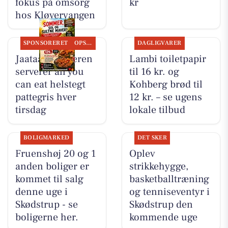
fokus på omsorg
kr
hos Kløvervangen
SPONSORERET
OPSLAGSTAVLEN
DAGLIGVARER
Jaataak Slagteren
Lambi toiletpapir
serverer all you
til 16 kr. og
can eat helstegt
Kohberg brød til
pattegris hver
12 kr. – se ugens
tirsdag
lokale tilbud
BOLIGMARKED
DET SKER
Fruenshøj 20 og 1
Oplev
anden boliger er
strikkehygge,
kommet til salg
basketballtræning
denne uge i
og tenniseventyr i
Skødstrup - se
Skødstrup den
boligerne her.
kommende uge