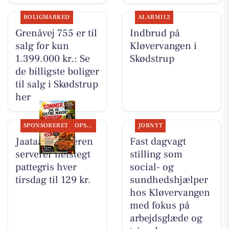
BOLIGMARKED
ALARM112
Grenåvej 755 er til
Indbrud på
salg for kun
Kløvervangen i
1.399.000 kr.: Se
Skødstrup
de billigste boliger
til salg i Skødstrup
her
SPONSORERET
OPSLAGSTAVLEN
JOBNYT
Jaataak Slagteren
Fast dagvagt
serverer helstegt
stilling som
pattegris hver
social- og
tirsdag til 129 kr.
sundhedshjælper
hos Kløvervangen
med fokus på
arbejdsglæde og