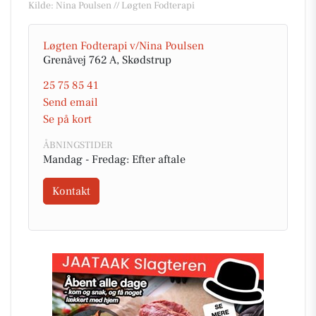
Kilde: Nina Poulsen // Løgten Fodterapi
Løgten Fodterapi v/Nina Poulsen
Grenåvej 762 A, Skødstrup
25 75 85 41
Send email
Se på kort
ÅBNINGSTIDER
Mandag - Fredag: Efter aftale
Kontakt