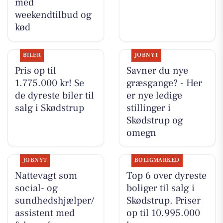
med
weekendtilbud og
kød
BILER
JOBNYT
Pris op til
Savner du nye
1.775.000 kr! Se
græsgange? - Her
de dyreste biler til
er nye ledige
salg i Skødstrup
stillinger i
Skødstrup og
omegn
JOBNYT
BOLIGMARKED
Nattevagt som
Top 6 over dyreste
social- og
boliger til salg i
sundhedshjælper/
Skødstrup. Priser
assistent med
op til 10.995.000