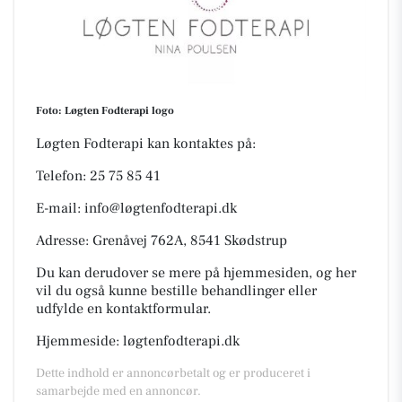
Foto: Løgten Fodterapi logo
Løgten Fodterapi kan kontaktes på:
Telefon: 25 75 85 41
E-mail: info@løgtenfodterapi.dk
Adresse: Grenåvej 762A, 8541 Skødstrup
Du kan derudover se mere på hjemmesiden, og her
vil du også kunne bestille behandlinger eller
udfylde en kontaktformular.
Hjemmeside:
løgtenfodterapi.dk
Dette indhold er annoncørbetalt og er produceret i
samarbejde med en annoncør.