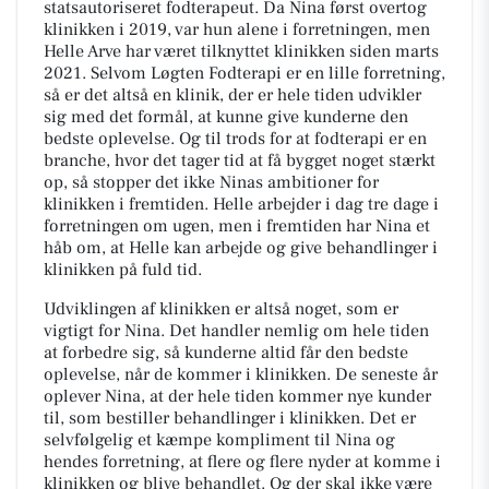
statsautoriseret fodterapeut. Da Nina først overtog
klinikken i 2019, var hun alene i forretningen, men
Helle Arve har været tilknyttet klinikken siden marts
2021. Selvom Løgten Fodterapi er en lille forretning,
så er det altså en klinik, der er hele tiden udvikler
sig med det formål, at kunne give kunderne den
bedste oplevelse. Og til trods for at fodterapi er en
branche, hvor det tager tid at få bygget noget stærkt
op, så stopper det ikke Ninas ambitioner for
klinikken i fremtiden. Helle arbejder i dag tre dage i
forretningen om ugen, men i fremtiden har Nina et
håb om, at Helle kan arbejde og give behandlinger i
klinikken på fuld tid.
Udviklingen af klinikken er altså noget, som er
vigtigt for Nina. Det handler nemlig om hele tiden
at forbedre sig, så kunderne altid får den bedste
oplevelse, når de kommer i klinikken. De seneste år
oplever Nina, at der hele tiden kommer nye kunder
til, som bestiller behandlinger i klinikken. Det er
selvfølgelig et kæmpe kompliment til Nina og
hendes forretning, at flere og flere nyder at komme i
klinikken og blive behandlet. Og der skal ikke være