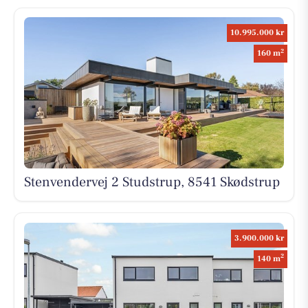
10.995.000 kr
2
160 m
Stenvendervej 2 Studstrup, 8541 Skødstrup
3.900.000 kr
2
140 m