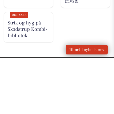
trivsel
DET SKER
Strik og hyg på
Skødstrup Kombi-
bibliotek
Tilmeld nyhedsbrev
VORES
Skødstrup
OM VORES DIGITAL