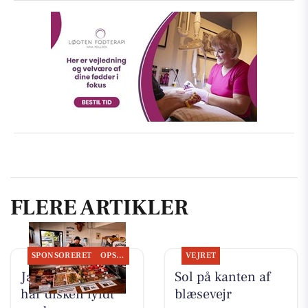
FLERE ARTIKLER
SPONSORERET
OPSLAGSTAVLEN
VEJRET
Jaataak Slagteren
Sol på kanten af
har disken fyldt
blæsevejr