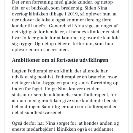
Det er en forretning med glade kunder, og netop
dét, er et budskab, som breder sig. Siden Nina
overtog klinikken tilbage i 2019, så oplever hun, at
der udover de lokale også kommer flere og flere
kunder til udefra. Generelt vil Nina sige, at noget af
det vigtigste for hende er, at hendes klinik er et sted,
hvor folk er glade for at komme, og hvor de kan føle
sig trygge. Og netop dét er et kriterium, som hun
oplever enorm succes med.
Ambitioner om at fortsætte udviklingen
Løgten Fodterapi er en klinik, der allerede har
udviklet sig positivt. Fodterapi er en branche, hvor
det tager tid at bygge en god og stærk forretning op
inden for faget. Ifølge Nina kræver det den
statsautoriserede uddannelse som fodterapeut, for
at man med garanti kan give sine kunder de bedste
behandlinger. Samtidig er man som fodterapeut en
del af sundhedsvæsenet.
Også derfor har Nina sørget for, at hendes anden og
eneste medarbejder i klinikken også er uddannet