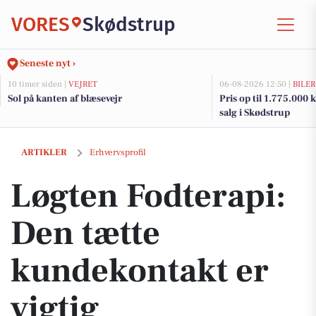
VORES
Skødstrup
Seneste nyt ›
10 timer siden |
VEJRET
06-08-2026 12:50 |
BILER
Sol på kanten af blæsevejr
Pris op til 1.775.000 kr
salg i Skødstrup
Løgten Fodterapi: Den tætte kundekontakt er vigtig
ARTIKLER
Erhvervsprofil
Løgten Fodterapi:
Den tætte
kundekontakt er
vigtig