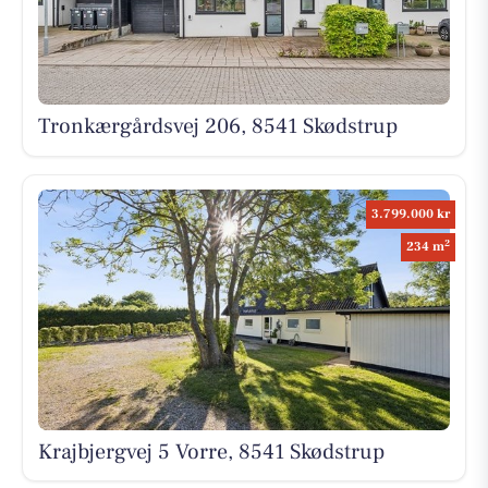
Tronkærgårdsvej 206, 8541 Skødstrup
3.799.000 kr
2
234 m
Krajbjergvej 5 Vorre, 8541 Skødstrup