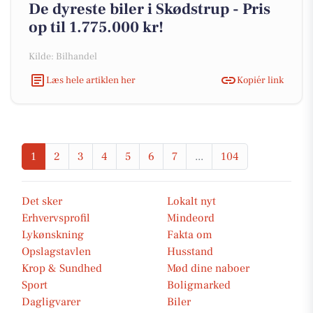
De dyreste biler i Skødstrup - Pris
op til 1.775.000 kr!
Kilde: Bilhandel
Læs hele artiklen her
Kopiér link
1
2
3
4
5
6
7
...
104
Det sker
Lokalt nyt
Erhvervsprofil
Mindeord
Lykønskning
Fakta om
Opslagstavlen
Husstand
Krop & Sundhed
Mød dine naboer
Sport
Boligmarked
Dagligvarer
Biler