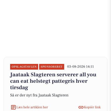
03-08-2026 14:11
OPSLAGSTAVLEN
SPONSORERET
Jaataak Slagteren serverer all you
can eat helstegt pattegris hver
tirsdag
Så er der nyt fra Jaataak Slagteren
Læs hele artiklen her
Kopiér link