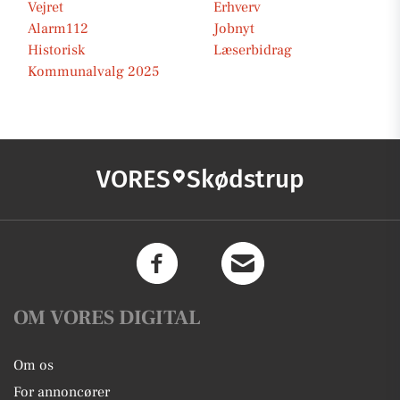
Vejret
Erhverv
Alarm112
Jobnyt
Historisk
Læserbidrag
Kommunalvalg 2025
VORES
Skødstrup
OM VORES DIGITAL
Om os
For annoncører