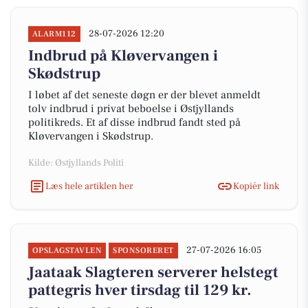
28-07-2026 12:20
ALARM112
Indbrud på Kløvervangen i
Skødstrup
I løbet af det seneste døgn er der blevet anmeldt
tolv indbrud i privat beboelse i Østjyllands
politikreds. Et af disse indbrud fandt sted på
Kløvervangen i Skødstrup.
Kilde: Østjyllands Politi
Læs hele artiklen her
Kopiér link
27-07-2026 16:05
OPSLAGSTAVLEN
SPONSORERET
Jaataak Slagteren serverer helstegt
pattegris hver tirsdag til 129 kr.