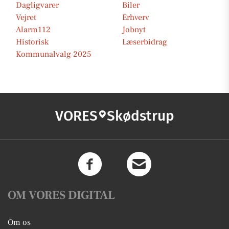
Dagligvarer
Biler
Vejret
Erhverv
Alarm112
Jobnyt
Historisk
Læserbidrag
Kommunalvalg 2025
VORES
Skødstrup
OM VORES DIGITAL
Om os