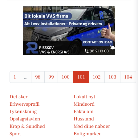
1
...
98
99
100
101
102
103
104
Det sker
Lokalt nyt
Erhvervsprofil
Mindeord
Lykønskning
Fakta om
Opslagstavlen
Husstand
Krop & Sundhed
Mød dine naboer
Sport
Boligmarked