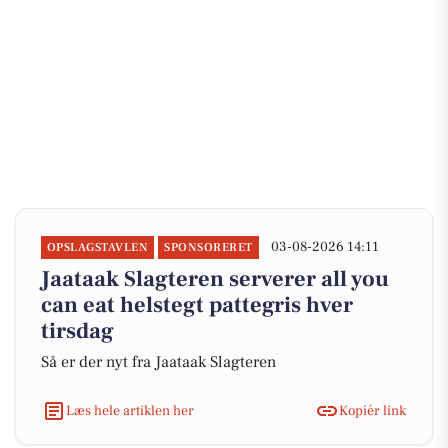
03-08-2026 14:11
OPSLAGSTAVLEN
SPONSORERET
Jaataak Slagteren serverer all you
can eat helstegt pattegris hver
tirsdag
Så er der nyt fra Jaataak Slagteren
Læs hele artiklen her
Kopiér link