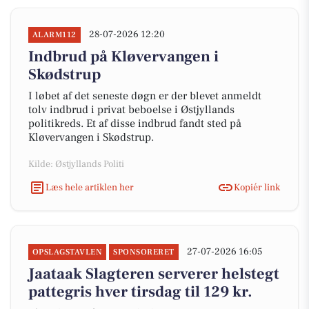
28-07-2026 12:20
ALARM112
Indbrud på Kløvervangen i
Skødstrup
I løbet af det seneste døgn er der blevet anmeldt
tolv indbrud i privat beboelse i Østjyllands
politikreds. Et af disse indbrud fandt sted på
Kløvervangen i Skødstrup.
Kilde: Østjyllands Politi
Læs hele artiklen her
Kopiér link
27-07-2026 16:05
OPSLAGSTAVLEN
SPONSORERET
Jaataak Slagteren serverer helstegt
pattegris hver tirsdag til 129 kr.