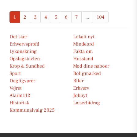
1
2
3
4
5
6
7
...
104
Det sker
Lokalt nyt
Erhvervsprofil
Mindeord
Lykønskning
Fakta om
Opslagstavlen
Husstand
Krop & Sundhed
Mød dine naboer
Sport
Boligmarked
Dagligvarer
Biler
Vejret
Erhverv
Alarm112
Jobnyt
Historisk
Læserbidrag
Kommunalvalg 2025