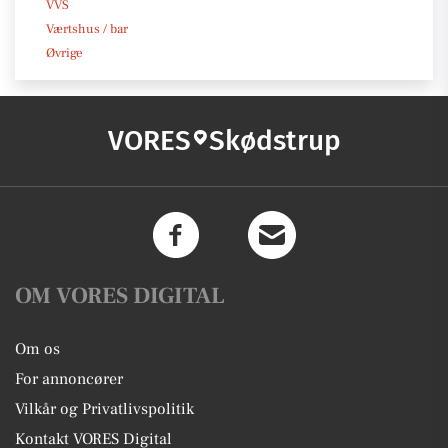
VVS
Værtshus / bar
Øvrige
VORES
Skødstrup
OM VORES DIGITAL
Om os
For annoncører
Vilkår og Privatlivspolitik
Kontakt VORES Digital