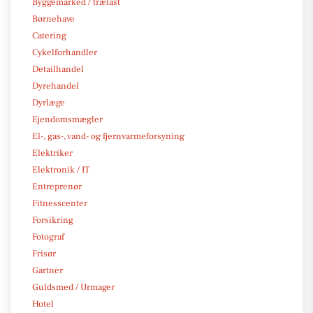
Byggemarked / trælast
Børnehave
Catering
Cykelforhandler
Detailhandel
Dyrehandel
Dyrlæge
Ejendomsmægler
El-, gas-, vand- og fjernvarmeforsyning
Elektriker
Elektronik / IT
Entreprenør
Fitnesscenter
Forsikring
Fotograf
Frisør
Gartner
Guldsmed / Urmager
Hotel