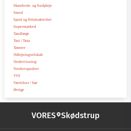
Skønheds- og hudpleje
Smed
Sport og fritidsaktivitet
Supermarked
Tandlæge
Taxi / Taxa
Tømrer
Udlejningselskab
Undervisning
Vinduespudser
VVS
Værtshus / bar
Øvrige
VORES
Skødstrup