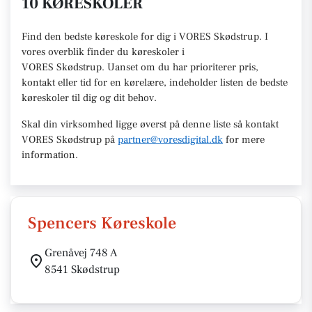
10 KØRESKOLER
Find den
bedste køreskole
for dig i VORES Skødstrup. I
vores overblik finder du køreskoler i
VORES
Skødstrup
.
U
anset om du har prioriterer pris,
kontakt eller tid for en kørelære
, indeholder listen de bedste
køreskoler til dig og dit behov.
Skal din virksomhed ligge øverst på denne liste så kontakt
VORES Skødstrup
på
partner@voresdigital.dk
for mere
information.
Spencers Køreskole
Grenåvej 748 A
8541 Skødstrup