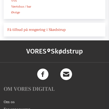
VVS
Værtshus / bar
Øvrige
Få tilbud på rengøring i Skødstrup
VORES
Skødstrup
OM VORES DIGITAL
Om os