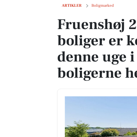
Fruenshøj 20 og 1 anden boliger er kom
ARTIKLER
Boligmarked
Fruenshøj 2
boliger er k
denne uge i
boligerne h