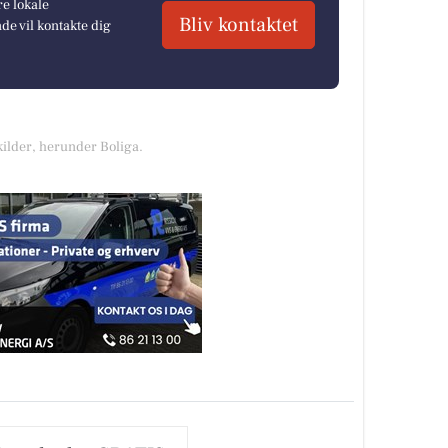
re lokale
Bliv kontaktet
e vil kontakte dig
kilder, herunder Boliga.