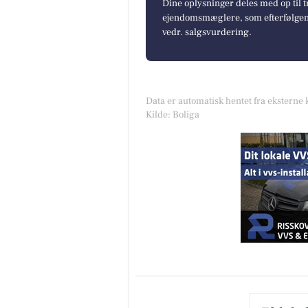
Dine oplysninger deles med op til t
ejendomsmæglere, som efterfølgend
vedr. salgsvurdering.
Data er automatisk hentet fra eksterne 
Kilde: Boliga