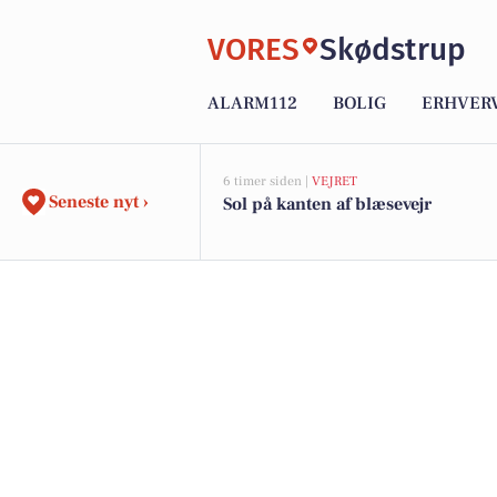
VORES
Skødstrup
ALARM112
BOLIG
ERHVER
6 timer siden |
VEJRET
Seneste nyt ›
Sol på kanten af blæsevejr