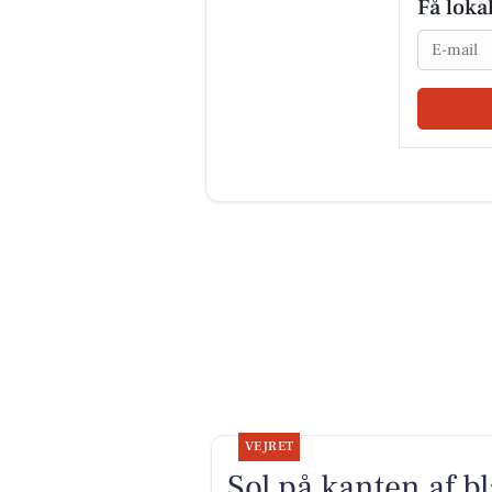
Få loka
Email
VEJRET
Sol på kanten af b