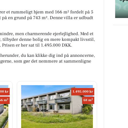
rer et rummeligt hjem med 166 m² fordelt på 5
 på en grund på 743 m². Denne villa er udbudt
mindre, men charmerende ejerlejlighed. Med et
, tilbyder denne bolig en mere kompakt livsstil,
Prisen er her sat til 1.495.000 DKK.
 herunder, du kan klikke dig ind på annoncerne,
oligerne, som gør det nemmere at sammenligne
00 kr
1.495.000 kr
2
2
66 m
68 m