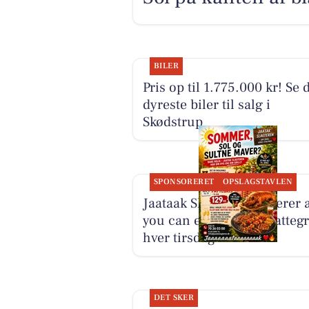
BILER
Pris op til 1.775.000 kr! Se 
dyreste biler til salg i
Skødstrup
SPONSORERET
OPSLAGSTAVLEN
Jaataak Slagteren serverer a
you can eat helstegt pattegr
hver tirsdag
DET SKER