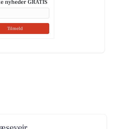
le nyheder GRATIS
Tilmeld
læsevejr