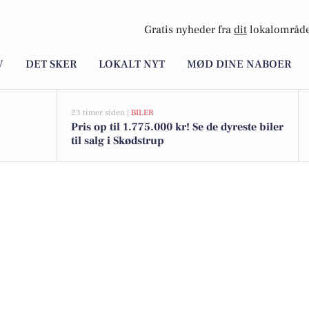
Gratis nyheder fra
dit
lokalområde
V
DET SKER
LOKALT NYT
MØD DINE NABOER
23 timer siden |
BILER
Pris op til 1.775.000 kr! Se de dyreste biler
til salg i Skødstrup