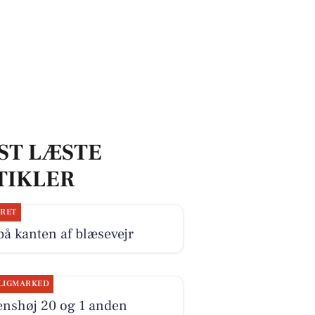
ST LÆSTE
TIKLER
JRET
på kanten af blæsevejr
LIGMARKED
enshøj 20 og 1 anden