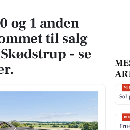
met til salg denne uge i Skødstrup - se boligerne her.
0 og 1 anden
ommet til salg
 Skødstrup - se
ME
er.
AR
VE
Sol 
BO
Fru