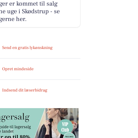
ger er kommet til salg
e uge i Skødstrup - se
gerne her.
Send en gratis lykønskning
Opret mindeside
Indsend dit læserbidrag