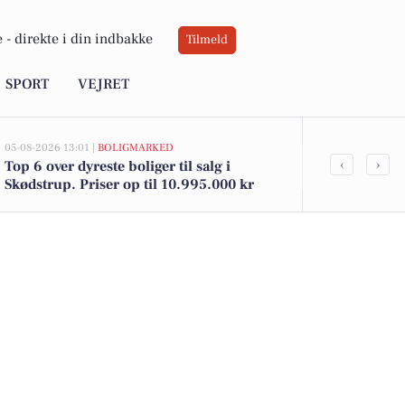
 -
direkte i din indbakke
Tilmeld
SPORT
VEJRET
05-08-2026 13:01 |
BOLIGMARKED
02-08-2026 16:01
‹
›
Top 6 over dyreste boliger til salg i
Lambi toilet
Skødstrup. Priser op til 10.995.000 kr
brød til 12 k