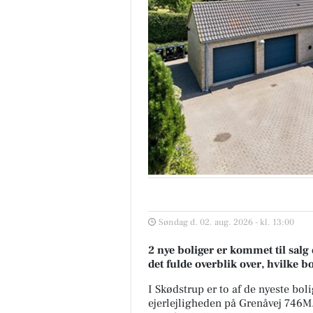
Søndag d. 02. aug. 2026 - kl. 13:00
2 nye boliger er kommet til salg 
det fulde overblik over, hvilke b
I Skødstrup er to af de nyeste boli
ejerlejligheden på Grenåvej 746